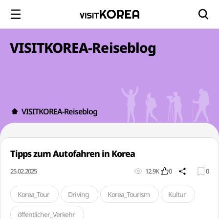
VISITKOREA-Reiseblog
VISITKOREA-Reiseblog
Tipps zum Autofahren in Korea
25.02.2025
12.9K
0
0
Korea_Tour
Driving
Korea_Tourism
Kultur
öffentlicher_Verkehr