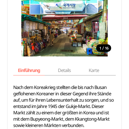
/
1
16
Einführung
Details
Karte
Empfe
Nach dem Koreakrieg stellten die bis nach Busan
geflohenen Koreaner in dieser Gegend ihre Stände
auf, um für ihren Lebensunterhalt zu sorgen, und so
entstand im Jahre 1945 der Gukje-Markt. Dieser
Markt zählt zu einem der größten in Korea und ist
mit dem Bupyeong-Markt, dem Kkangtong-Markt
sowie kleineren Märkten verbunden.