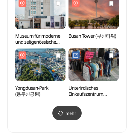
Museum für moderne
Busan Tower (부산타워)
Busa
und zeitgenössische
Geschichte Busan
(부산근현대역사관 본관)
Yongdusan-Park
Unterirdisches
Film
(용두산공원)
Einkaufszentrum
(부산
Nampo-dong (남포동
지하도상가)
mehr