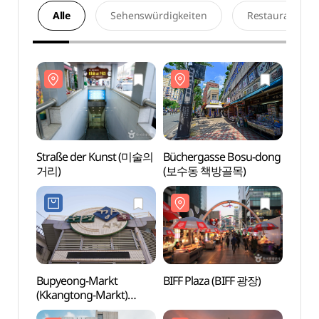
Alle
Sehenswürdigkeiten
Restaurants
Straße der Kunst (미술의
Büchergasse Bosu-dong
Straß
거리)
(보수동 책방골목)
거리)
Bupyeong-Markt
BIFF Plaza (BIFF 광장)
BIFF 
(Kkangtong-Markt)
(부평시장(깡통시장))