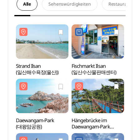
Alle
Sehenswürdigkeiten
Restaurants
Strand Ilsan
Fischmarkt Ilsan
Strand
(일산해수욕장(울산))
(일산수산물판매센터)
(일산
Daewangam-Park
Hängebrücke im
Hänge
(대왕암공원)
Daewangam-Park
Daew
(대왕암공원 출렁다리)
(대왕