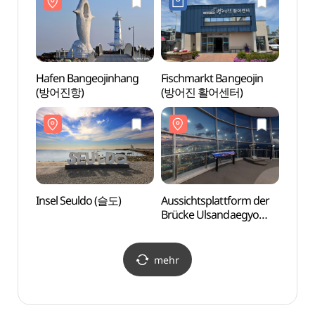
Hafen Bangeojinhang
Fischmarkt Bangeojin
Insel
(방어진항)
(방어진 활어센터)
Insel Seuldo (슬도)
Aussichtsplattform der
Walku
Brücke Ulsandaegyo
Jang
(울산대교 전망대)
고래문
mehr