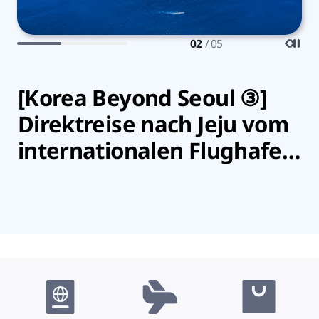
02
/ 05
[Korea Beyond Seoul ③]
7
Direktreise nach Jeju vom
d
internationalen Flughafen
S
Jeju
Er
Es
Ge
un
Re