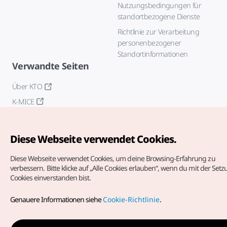
Nutzungsbedingungen für
standortbezogene Dienste
Richtlinie zur Verarbeitung
personenbezogener
Standortinformationen
Verwandte Seiten
Über KTO
K-MICE
Diese Webseite verwendet Cookies.
Diese Webseite verwendet Cookies, um deine Browsing-Erfahrung zu
verbessern.
Bitte klicke auf „Alle Cookies erlauben“, wenn du mit der Set
Cookies einverstanden bist.
Copyrights (c) Korea Tourism Organization. Alle Rechte
vorbehalten.
Genauere Informationen siehe
Cookie-Richtlinie
.
Fehlermeldungen und Probleme mit der Webseite bitte an
die
offizielle E-Mail-Adresse