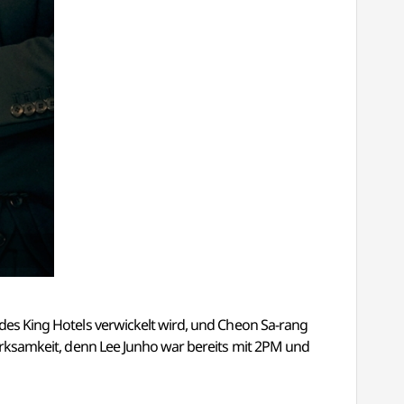
e des King Hotels verwickelt wird, und Cheon Sa-rang
fmerksamkeit, denn Lee Junho war bereits mit 2PM und