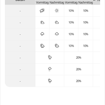
Höchs
Vormittag
Nachmittag
Vormittag
Nachmittag
10%
10%
-
10%
10%
-
10%
10%
-
10%
10%
-
20%
-
20%
-
20%
-