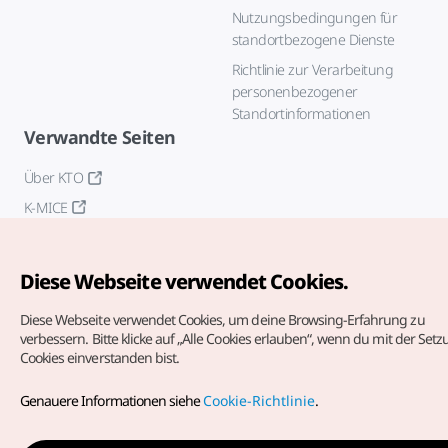
Nutzungsbedingungen für
standortbezogene Dienste
Richtlinie zur Verarbeitung
personenbezogener
Standortinformationen
Verwandte Seiten
Über KTO
K-MICE
Diese Webseite verwendet Cookies.
Diese Webseite verwendet Cookies, um deine Browsing-Erfahrung zu
verbessern.
Bitte klicke auf „Alle Cookies erlauben“, wenn du mit der Set
Cookies einverstanden bist.
Copyrights (c) Korea Tourism Organization. Alle Rechte
vorbehalten.
Genauere Informationen siehe
Cookie-Richtlinie
.
Fehlermeldungen und Probleme mit der Webseite bitte an
die
offizielle E-Mail-Adresse