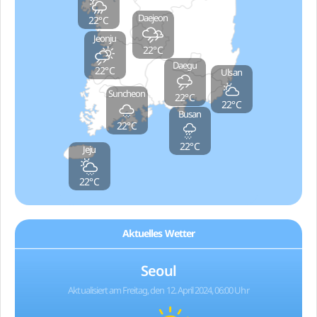
Daejeon
22°C
Jeonju
22°C
Daegu
22°C
Ulsan
Suncheon
22°C
22°C
Busan
22°C
22°C
Jeju
22°C
Aktuelles Wetter
Seoul
Aktualisiert am Freitag, den 12. April 2024, 06:00 Uhr