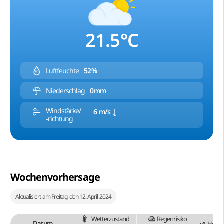
21.5°C
Luftfeuchte
52%
Niederschlag
0mm
Windstärke/
6 m/s
-richtung
Wochenvorhersage
Aktualisiert am Freitag, den 12. April 2024
Wetterzustand
Regenrisiko
Datum