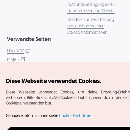
Nutzungsbedingungen für
standortbezogene Dienste
Richtlinie zur Verarbeitung
personenbezogener
Standortinformationen
Verwandte Seiten
Über KTO
K-MICE
Diese Webseite verwendet Cookies.
Diese Webseite verwendet Cookies, um deine Browsing-Erfah
verbessern.
Bitte klicke auf „Alle Cookies erlauben“, wenn du mit der Se
Cookies einverstanden bist.
Copyrights (c) Korea Tourism Organization. Alle Rechte
vorbehalten.
Genauere Informationen siehe
Cookie-Richtlinie
.
Fehlermeldungen und Probleme mit der Webseite bitte an
die
offizielle E-Mail-Adresse