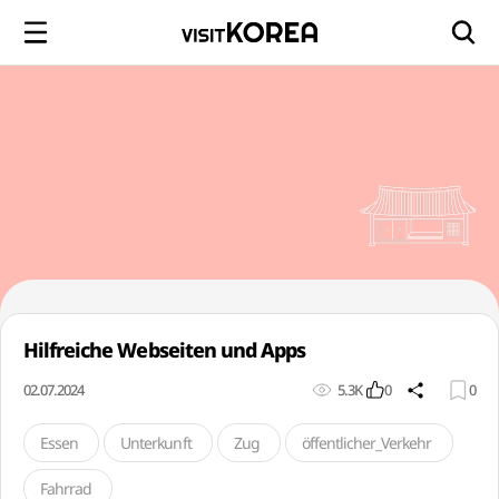
Hilfreiche Webseiten und Apps
02.07.2024
5.3K
0
0
Essen
Unterkunft
Zug
öffentlicher_Verkehr
Fahrrad