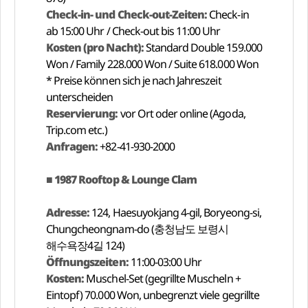
Check-in- und Check-out-Zeiten:
Check-in
ab 15:00 Uhr / Check-out bis 11:00 Uhr
Kosten (pro Nacht):
Standard Double 159.000
Won / Family 228.000 Won / Suite 618.000 Won
* Preise können sich je nach Jahreszeit
unterscheiden
Reservierung:
vor Ort oder online (Agoda,
Trip.com etc.)
Anfragen:
+82-41-930-2000
■ 1987 Rooftop & Lounge Clam
Adresse:
124, Haesuyokjang 4-gil, Boryeong-si,
Chungcheongnam-do (충청남도 보령시
해수욕장4길 124)
Öffnungszeiten:
11:00-03:00 Uhr
Kosten:
Muschel-Set (gegrillte Muscheln +
Eintopf) 70.000 Won, unbegrenzt viele gegrillte