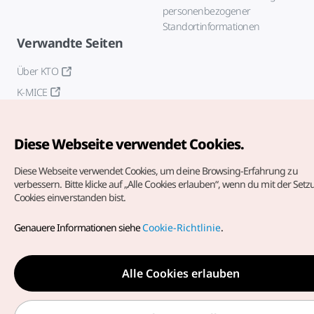
personenbezogener
Standortinformationen
Verwandte Seiten
Über KTO
K-MICE
Diese Webseite verwendet Cookies.
Diese Webseite verwendet Cookies, um deine Browsing-Erfahrung zu
verbessern.
Bitte klicke auf „Alle Cookies erlauben“, wenn du mit der Set
Cookies einverstanden bist.
Copyrights (c) Korea Tourism Organization. Alle Rechte
vorbehalten.
Genauere Informationen siehe
Cookie-Richtlinie
.
Fehlermeldungen und Probleme mit der Webseite bitte an
die
offizielle E-Mail-Adresse
german@knto.or.kr
Alle Cookies erlauben