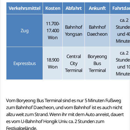
Verkehrsmittel
Kosten
Abfahrt
Ankunft
Fahrtda
ca. 2
11.700-
Bahnhof
Bahnhof
Stunde
Zug
17.400
Yongsan
Daecheon
und 4
Won
Minute
ca. 2
Central
Boryeong
18.900
Stunde
Expressbus
City
Bus
Won
und 1
Terminal
Terminal
Minute
Vom Boryeong Bus Terminal sind es nur 5 Minuten Fußweg
zum Bahnhof Daecheon, und vom Bahnhof ist es auch nicht
allzu weit zum Strand. Wenn ihr mit dem Auto anreist, dauert
es vom U-Bahnhof Hongik Univ. ca. 2 Stunden zum
Festivalgelände.