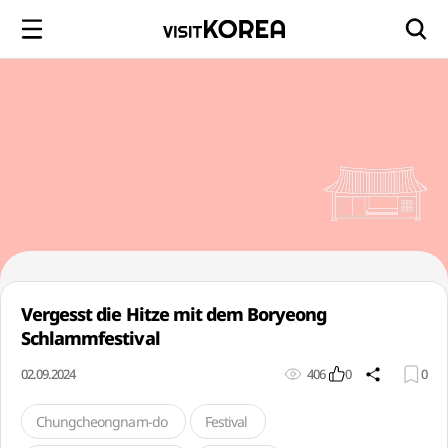
Vergesst die Hitze mit dem Boryeong
Schlammfestival
02.09.2024
406
0
0
Chungcheongnam-do
Festival