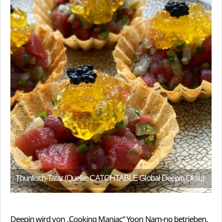
Thunfisch-Tatar (Quelle: CATCHTABLE Global Deepin Oksu)
Deepin wird von „Cooking Maniac“ Yoon Nam-no betrieben,