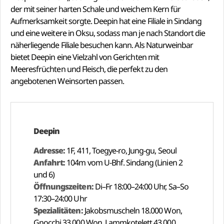
der mit seiner harten Schale und weichem Kern für
Aufmerksamkeit sorgte. Deepin hat eine Filiale in Sindang
und eine weitere in Oksu, sodass man je nach Standort die
näherliegende Filiale besuchen kann. Als Naturweinbar
bietet Deepin eine Vielzahl von Gerichten mit
Meeresfrüchten und Fleisch, die perfekt zu den
angebotenen Weinsorten passen.
Deepin
Adresse:
1F, 411, Toegye-ro, Jung-gu, Seoul
Anfahrt:
104m vom U-Bhf. Sindang (Linien 2
und 6)
Öffnungszeiten:
Di–Fr 18:00–24:00 Uhr, Sa–So
17:30–24:00 Uhr
Spezialitäten:
Jakobsmuscheln 18.000 Won,
Gnocchi 33.000 Won, Lammkotelett 43.000