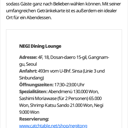
sodass Gäste ganz nach Belieben wählen können. Mit seiner
umfangreichen Getränkekarte ist es außerdem ein idealer
Ort für ein Abendessen.
NEGI Dining Lounge
Adresse:
4F, 18, Dosan-daero 15-gil, Gangnam-
gu, Seoul
Anfahrt:
493m vom U-Bhf. Sinsa (Linie 3 und
Sinbundang)
Öffnungszeiten:
17:30–23:00 Uhr
Spezialitäten:
Abendmenü 130.000 Won,
Sashimi Moriawase (für 2 Personen) 65.000
Won, Shrimp Katsu Sando 21.000 Won, Negi
9.000 Won
Reservierung:
www.catchtable.net/shop/negitong