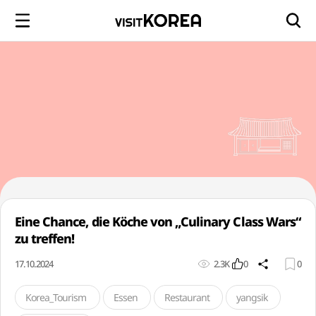
Eine Chance, die Köche von „Culinary Class Wars“
zu treffen!
17.10.2024
2.3K
0
0
Korea_Tourism
Essen
Restaurant
yangsik