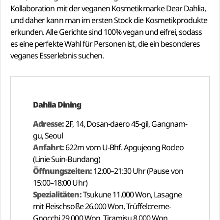
Kollaboration mit der veganen Kosmetikmarke Dear Dahlia,
und daher kann man im ersten Stock die Kosmetikprodukte
erkunden. Alle Gerichte sind 100% vegan und eifrei, sodass
es eine perfekte Wahl für Personen ist, die ein besonderes
veganes Esserlebnis suchen.
Dahlia Dining
Adresse:
2F, 14, Dosan-daero 45-gil, Gangnam-
gu, Seoul
Anfahrt:
622m vom U-Bhf. Apgujeong Rodeo
(Linie Suin-Bundang)
Öffnungszeiten:
12:00–21:30 Uhr (Pause von
15:00–18:00 Uhr)
Spezialitäten:
Tsukune 11.000 Won, Lasagne
mit Fleischsoße 26.000 Won, Trüffelcreme-
Gnocchi 29.000 Won, Tiramisu 8.000 Won