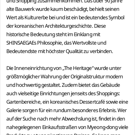
und Shopping zusammenkommen. Das über 90 Jahre
alte Bauwerk wurde kaum beschädigt, behielt seinen
Wert als Kulturerbe bei und ist ein bedeutendes Symbol
der koreanischen Architekturgeschichte. Diese
historische Bedeutung steht im Einklang mit
SHINSAEGAEs Philosophie, das Wertvollste und
Bedeutendste mit höchster Qualität zu verbinden.
Die Inneneinrichtung von „The Heritage“ wurde unter
größtmöglicher Wahrung der Originalstruktur modern
und hochwertig gestaltet. Zudem bietet das Gebäude
auch vielseitige Einrichtungen jenseits des Shoppings:
Gartenbereiche, ein koreanisches Dessertcafé sowie eine
Galerie sorgen für ein rundum besonderes Erlebnis. Wer
auf der Suche nach mehr Abwechslung ist, findet in den
nahegelegenen Einkaufsstraßen von Myeong-dong viele