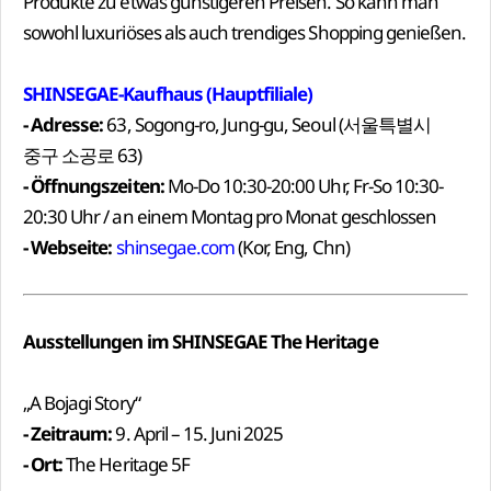
Produkte zu etwas günstigeren Preisen. So kann man
sowohl luxuriöses als auch trendiges Shopping genießen.
SHINSEGAE-Kaufhaus (Hauptfiliale)
- Adresse:
63, Sogong-ro, Jung-gu, Seoul (서울특별시
중구 소공로 63)
- Öffnungszeiten:
Mo-Do 10:30-20:00 Uhr, Fr-So 10:30-
20:30 Uhr / an einem Montag pro Monat geschlossen
- Webseite:
shinsegae.com
(Kor, Eng, Chn)
Ausstellungen im SHINSEGAE The Heritage
„A Bojagi Story“
- Zeitraum:
9. April – 15. Juni 2025
- Ort:
The Heritage 5F