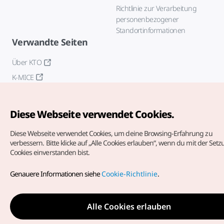
Richtlinie zur Verarbeitung
personenbezogener
Standortinformationen
Verwandte Seiten
Über KTO
K-MICE
Diese Webseite verwendet Cookies.
Diese Webseite verwendet Cookies, um deine Browsing-Erfahrung zu
verbessern.
Bitte klicke auf „Alle Cookies erlauben“, wenn du mit der Set
Cookies einverstanden bist.
Copyrights (c) Korea Tourism Organization. Alle Rechte
vorbehalten.
Genauere Informationen siehe
Cookie-Richtlinie
.
Fehlermeldungen und Probleme mit der Webseite bitte an
die
offizielle E-Mail-Adresse
german@knto.or.kr
Alle Cookies erlauben