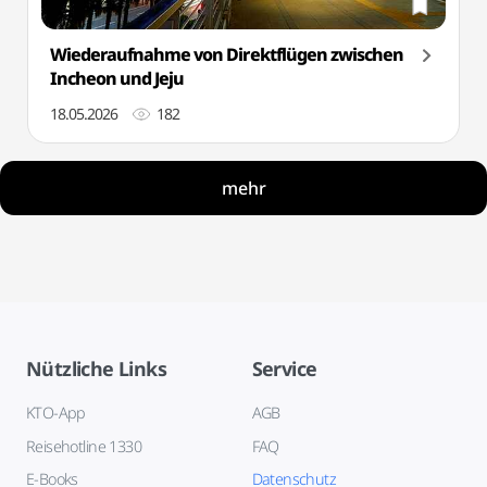
Wiederaufnahme von Direktflügen zwischen
Incheon und Jeju
18.05.2026
182
mehr
Nützliche Links
Service
KTO-App
AGB
Reisehotline 1330
FAQ
E-Books
Datenschutz