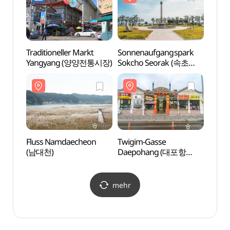
Traditioneller Markt
Sonnenaufgangspark
Fluss
Yangyang (양양전통시장)
Sokcho Seorak (속초
(남대
설악해맞이공원)
Fluss Namdaecheon
Twigim-Gasse
Hafe
(남대천)
Daepohang (대포항
(대포
원조튀김골목)
mehr