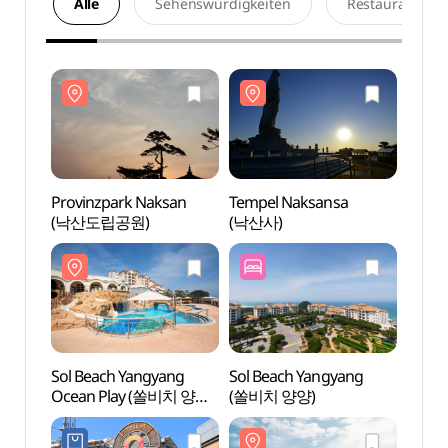
Alle
Sehenswürdigkeiten
Restaurants
Provinzpark Naksan
Tempel Naksansa
Provi
(낙산도립공원)
(낙산사)
(낙산
Sol Beach Yangyang
Sol Beach Yangyang
Sol B
Ocean Play (쏠비치 양양
(쏠비치 양양)
Ocea
오션플레이)
오션플