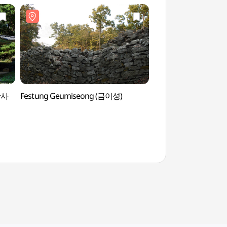
안사
Festung Geumiseong (금이성)
Tempel Sejong Ch
(세종))