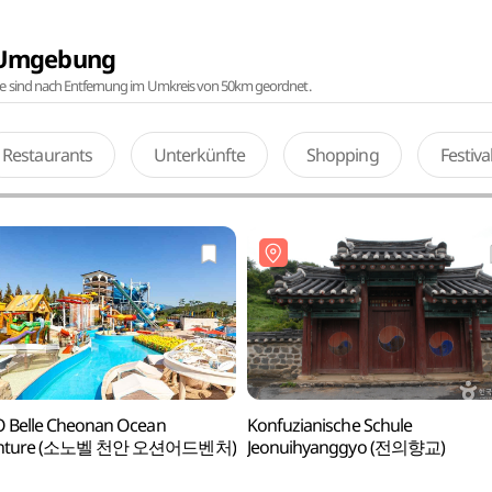
r Umgebung
te sind nach Entfernung im Umkreis von 50km geordnet.
Restaurants
Unterkünfte
Shopping
Festiv
 Belle Cheonan Ocean
Konfuzianische Schule
enture (소노벨 천안 오션어드벤처)
Jeonuihyanggyo (전의향교)