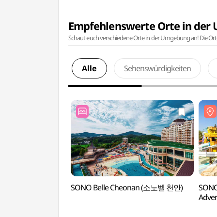
Empfehlenswerte Orte in de
Schaut euch verschiedene Orte in der Umgebung an! Die Or
Alle
Sehenswürdigkeiten
SONO Belle Cheonan (소노벨 천안)
SONO
Adv