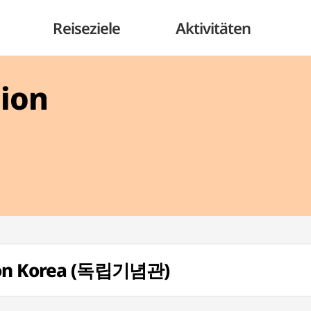
Reiseziele
Aktivitäten
gion
von Korea (독립기념관)