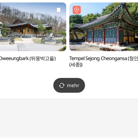
 Dweeungbark (뒤웅박고을)
Tempel Sejong Cheongansa (청
(세종))
mehr