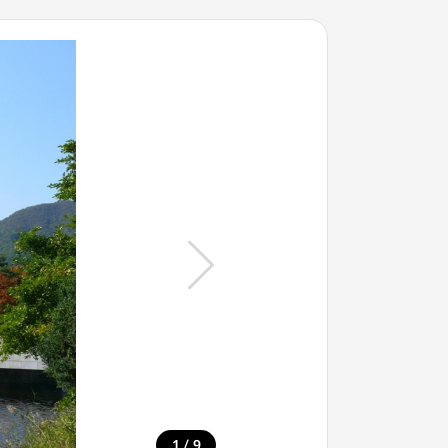
/
1
9