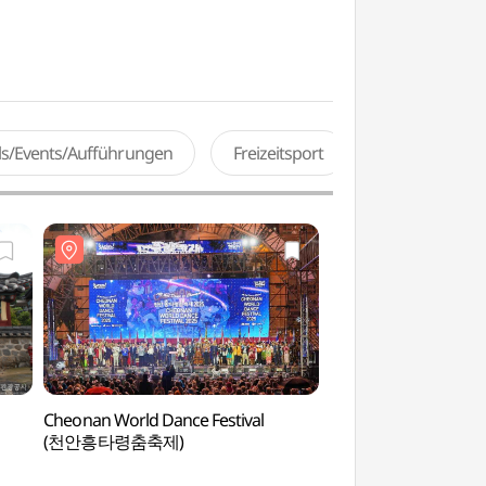
als/Events/Aufführungen
Freizeitsport
Cheonan World Dance Festival
SONO Belle Cheona
(천안흥타령춤축제)
Adventure (소노