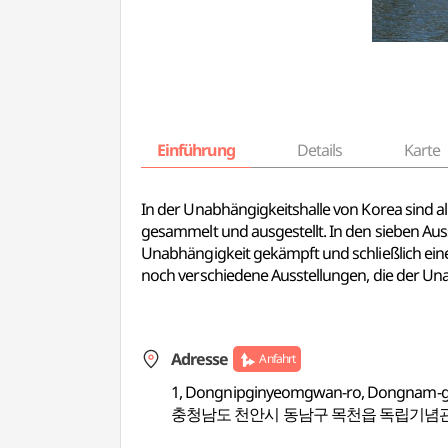
Einführung
Details
Karte
In der Unabhängigkeitshalle von Korea sind 
gesammelt und ausgestellt. In den sieben Aus
Unabhängigkeit gekämpft und schließlich ein
noch verschiedene Ausstellungen, die der Un
Adresse
Anfahrt
1, Dongnipginyeomgwan-ro, Dongnam-g
충청남도 천안시 동남구 목천읍 독립기념관