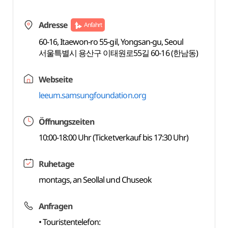
Adresse
Anfahrt
60-16, Itaewon-ro 55-gil, Yongsan-gu, Seoul
서울특별시 용산구 이태원로55길 60-16 (한남동)
Webseite
leeum.samsungfoundation.org
Öffnungszeiten
10:00-18:00 Uhr (Ticketverkauf bis 17:30 Uhr)
Ruhetage
montags, an Seollal und Chuseok
Anfragen
• Touristentelefon: