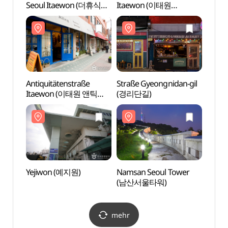
Seoul Itaewon (더휴식
Itaewon (이태원
Itae
누베르 서울 이태원점)
관광특구)
관광특
Antiquitätenstraße
Straße Gyeongnidan-gil
Straß
Itaewon (이태원 앤틱
(경리단길)
(경리
가구 거리)
Yejiwon (예지원)
Namsan Seoul Tower
Namsa
(남산서울타워)
(남산
mehr