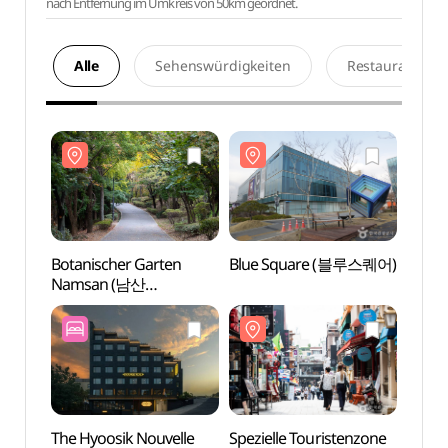
nach Entfernung im Umkreis von 50km geordnet.
Alle
Sehenswürdigkeiten
Restaurants
Botanischer Garten
Blue Square (블루스퀘어)
Botan
Namsan (남산
Nams
야외식물원)
야외식
The Hyoosik Nouvelle
Spezielle Touristenzone
Spezi