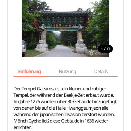
/
1
17
Einführung
Nutzung
Details
Ka
Der Tempel Gaeamsa ist ein kleiner und ruhiger
Tempel, der während der Baekje-Zeit erbaut wurde.
Im Jahre 1276 wurden über 30 Gebäude hinzugefügt,
von denen bis auf die Halle Hwanggeumjeon alle
während der japanischen Invasion zerstört wurden.
Mönch Gyeho ließ diese Gebäude in 1636 wieder
errichten.