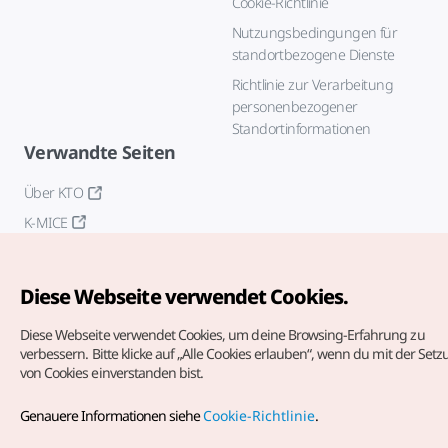
Cookie-Richtlinie
Nutzungsbedingungen für
standortbezogene Dienste
Richtlinie zur Verarbeitung
personenbezogener
Standortinformationen
Verwandte Seiten
Über KTO
K-MICE
Diese Webseite verwendet Cookies.
Diese Webseite verwendet Cookies, um deine Browsing-Erfahrung zu
verbessern.
Bitte klicke auf „Alle Cookies erlauben“, wenn du mit der Set
von Cookies einverstanden bist.
Copyrights (c) Korea Tourism Organization. Alle Rechte
vorbehalten.
Genauere Informationen siehe
Cookie-Richtlinie
.
Fehlermeldungen und Probleme mit der Webseite bitte an