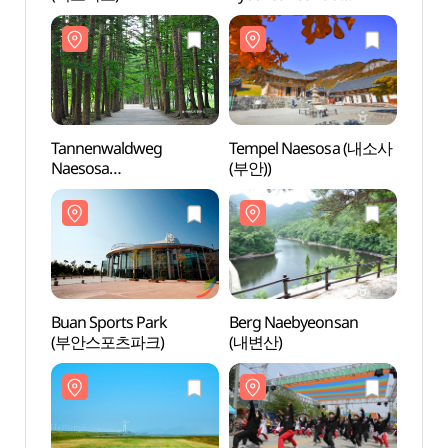
(변산반도국립공원)
Tannenwaldweg
Tempel Naesosa (내소사
Tann
Naesosa
(부안))
Naes
(내소사전나무숲길)
(내소
Buan Sports Park
Berg Naebyeonsan
Buan 
(부안스포츠파크)
(내변산)
(부안