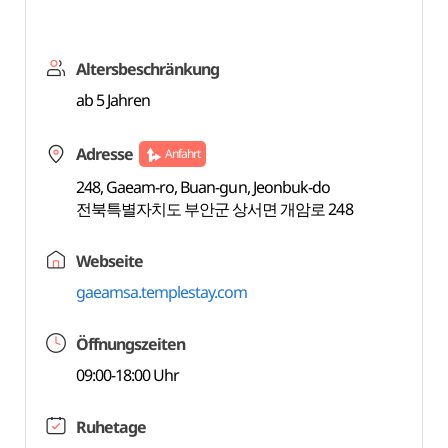
Altersbeschränkung
ab 5 Jahren
Adresse
Anfahrt
248, Gaeam-ro, Buan-gun, Jeonbuk-do
전북특별자치도 부안군 상서면 개암로 248
Webseite
gaeamsa.templestay.com
Öffnungszeiten
09:00-18:00 Uhr
Ruhetage