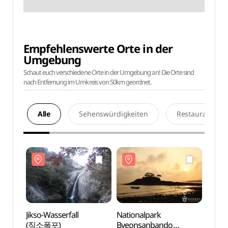
Empfehlenswerte Orte in der
Umgebung
Schaut euch verschiedene Orte in der Umgebung an! Die Orte sind
nach Entfernung im Umkreis von 50km geordnet.
Alle
Sehenswürdigkeiten
Restaurants
Jikso-Wasserfall
Nationalpark
Jikso-
(직소폭포)
Byeonsanbando
(직소