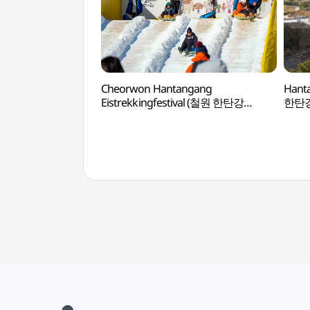
Cheorwon Hantangang
Hant
Eistrekkingfestival (철원 한탄강
한탄강
얼음트레킹 축제)