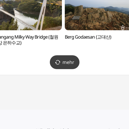
angang Milky Way Bridge (철원
Berg Godaesan (고대산)
 은하수교)
mehr