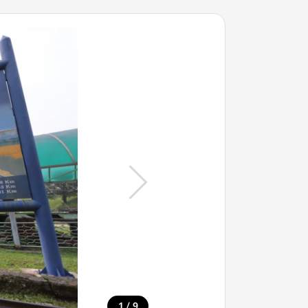
/
1
9