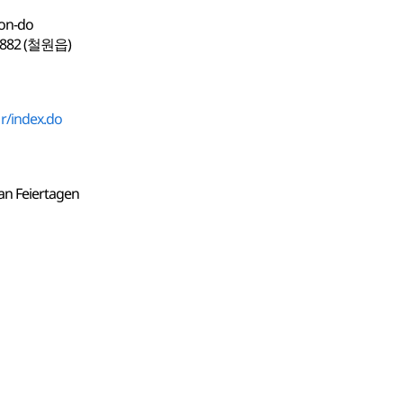
on-do
2 (철원읍)
r/index.do
an Feiertagen