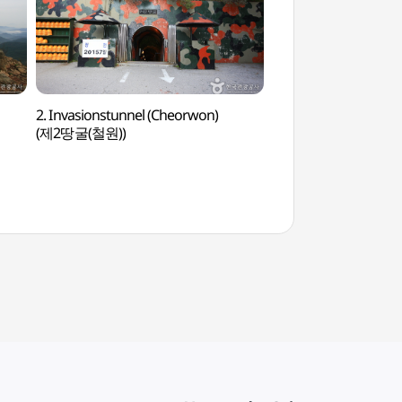
2. Invasionstunnel (Cheorwon)
Hantangang Milky 
(제2땅굴(철원))
한탄강 은하수교)