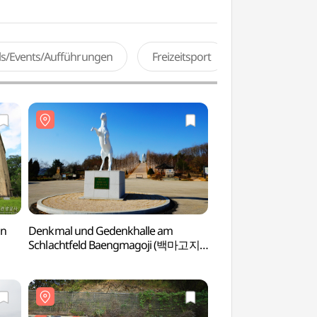
als/Events/Aufführungen
Freizeitsport
on
Denkmal und Gedenkhalle am
Habitat für Zugvöge
Schlachtfeld Baengmagoji (백마고지
Ebene) (철원 철새
위령비와 기념관)