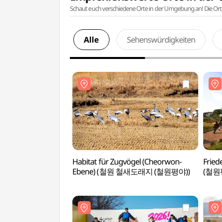
Schaut euch verschiedene Orte in der Umgebung an! Die Or
Alle
Sehenswürdigkeiten
Habitat für Zugvögel (Cheorwon-
Frie
Ebene) (철원 철새도래지 (철원평야))
(철원