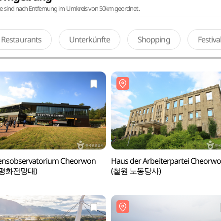
te sind nach Entfernung im Umkreis von 50km geordnet.
Restaurants
Unterkünfte
Shopping
Festiv
densobservatorium Cheorwon
Haus der Arbeiterpartei Cheorw
평화전망대)
(철원 노동당사)