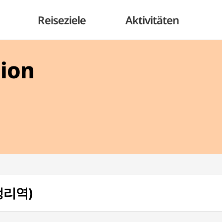
Reiseziele
Aktivitäten
gion
월정리역)