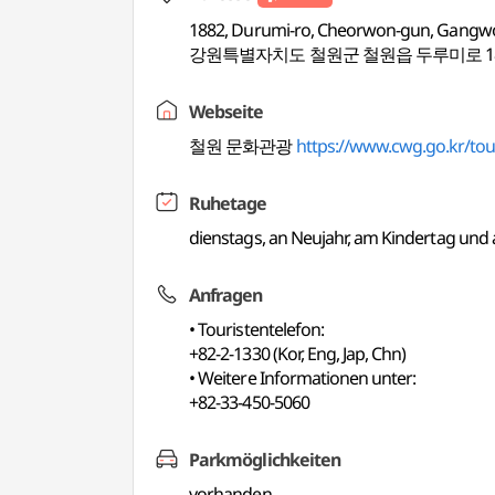
1882, Durumi-ro, Cheorwon-gun, Gangw
강원특별자치도 철원군 철원읍 두루미로 188
Webseite
철원 문화관광
https://www.cwg.go.kr/tou
Ruhetage
dienstags, an Neujahr, am Kindertag und 
Anfragen
• Touristentelefon:
+82-2-1330 (Kor, Eng, Jap, Chn)
• Weitere Informationen unter:
+82-33-450-5060
Parkmöglichkeiten
vorhanden