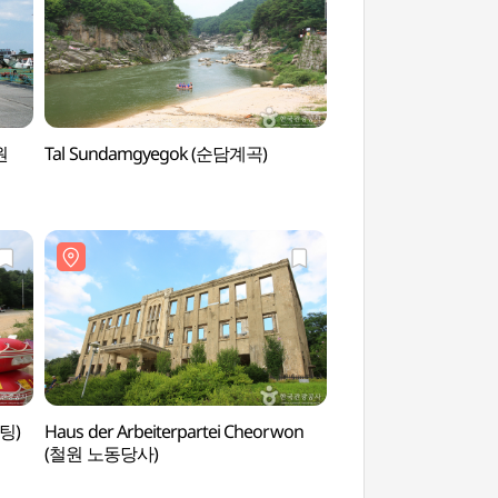
원
Tal Sundamgyegok (순담계곡)
Fluss Hantangang
(국가지질공원, 고석정
프팅)
Haus der Arbeiterpartei Cheorwon
Hantangang Milky 
(철원 노동당사)
한탄강 은하수교)