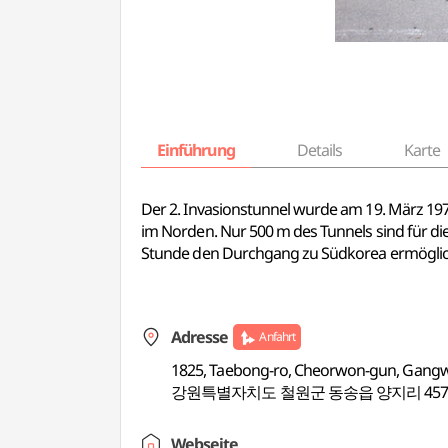
Einführung
Details
Karte
Der 2. Invasionstunnel wurde am 19. März 1975
im Norden. Nur 500 m des Tunnels sind für di
Stunde den Durchgang zu Südkorea ermöglic
Adresse
Anfahrt
1825, Taebong-ro, Cheorwon-gun, Gang
강원특별자치도 철원군 동송읍 양지리 45
Webseite