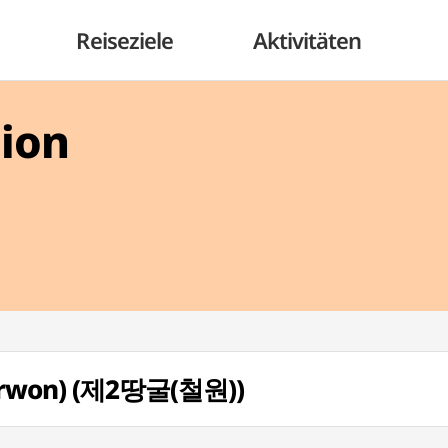
Reiseziele
Aktivitäten
gion
eorwon) (제2땅굴(철원))