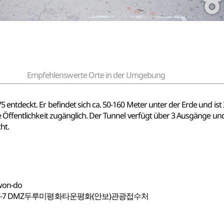
Empfehlenswerte Orte in der Umgebung
 entdeckt. Er befindet sich ca. 50-160 Meter unter der Erde und ist 
e Öffentlichkeit zugänglich. Der Tunnel verfügt über 3 Ausgänge u
ht.
won-do
7-7 DMZ두루미평화타운평화(안보)관광접수처