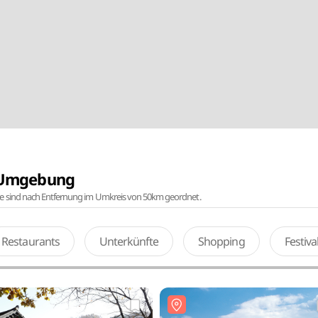
r Umgebung
te sind nach Entfernung im Umkreis von 50km geordnet.
Restaurants
Unterkünfte
Shopping
Festiv