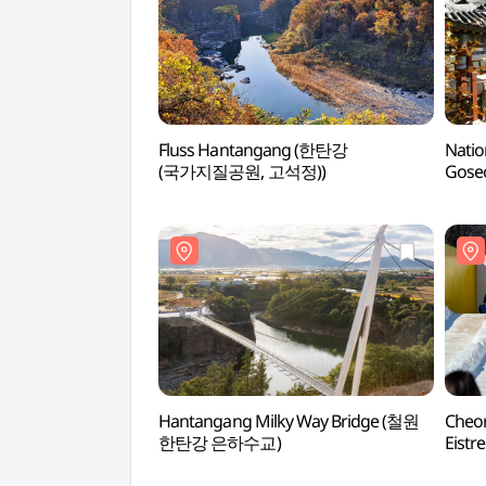
Fluss Hantangang (한탄강
Natio
(국가지질공원, 고석정))
Gos
Hantangang Milky Way Bridge (철원
Cheo
한탄강 은하수교)
Eistr
얼음트