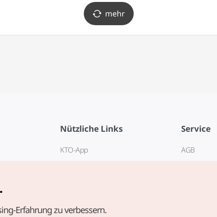
mehr
Nützliche Links
Service
KTO-App
AGB
Reisehotline 1330
FAQ
E-Books
Datenschut
.
Cookie-Ein
ing-Erfahrung zu verbessern.
Cookie-Rich