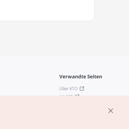
Verwandte Seiten
Über KTO
K-MICE
z
stellungen
tlinie