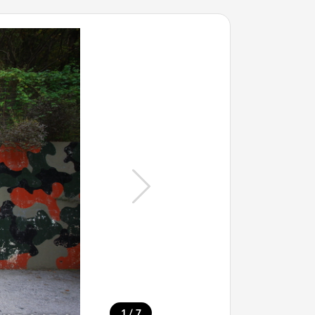
/
1
7