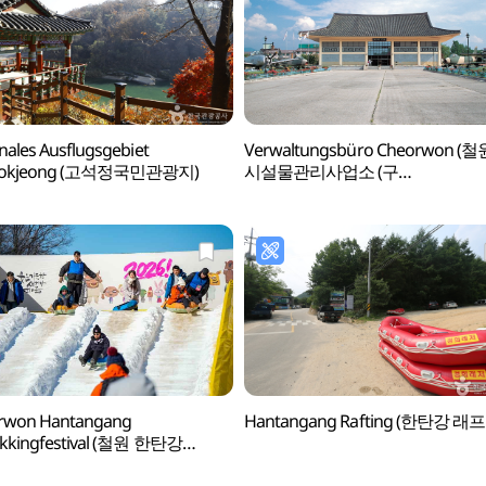
nales Ausflugsgebiet
Verwaltungsbüro Cheorwon (철
eokjeong (고석정국민관광지)
시설물관리사업소 (구
철의삼각전적관))
rwon Hantangang
Hantangang Rafting (한탄강 래
ekkingfestival (철원 한탄강
레킹 축제)