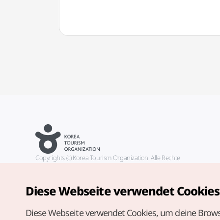
Copyrights (c) Korea Tourism Organization. Alle Rechte
vorbehalten.
Fehlermeldungen und Probleme mit der Webseite bitte an die
offizielle E-Mail-Adresse
Diese Webseite verwendet Cookies
german@knto.or.kr
Diese Webseite verwendet Cookies, um deine Brows