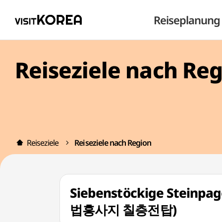
Reiseplanung
Reiseziele nach Re
Reiseziele
Reiseziele nach Region
Siebenstöckige Steinpa
법흥사지 칠층전탑)