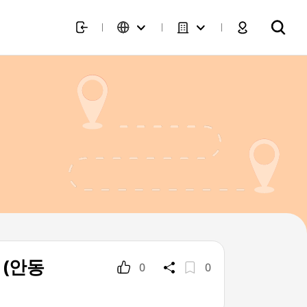
a (안동
0
0