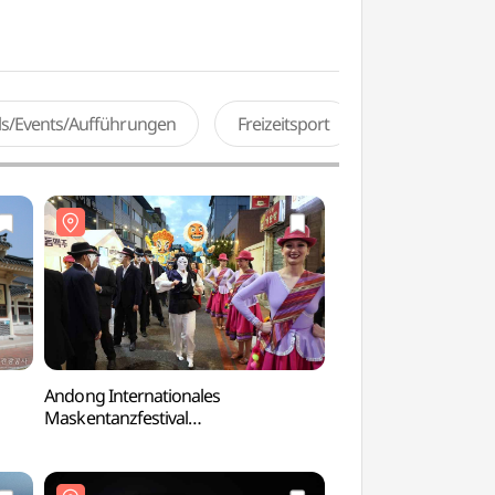
als/Events/Aufführungen
Freizeitsport
Andong Internationales
Familiensitz des Ta
Maskentanzfestival
des Goseong Yi Cl
(안동국제탈춤페스티벌)
고성이씨탑동파종택