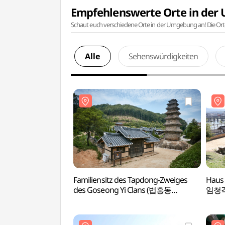
Empfehlenswerte Orte in de
Schaut euch verschiedene Orte in der Umgebung an! Die Or
Alle
Sehenswürdigkeiten
Familiensitz des Tapdong-Zweiges
Haus
des Goseong Yi Clans (법흥동
임청각
고성이씨탑동파종택)