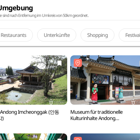
r Umgebung
te sind nach Entfernung im Umkreis von 50km geordnet.
Restaurants
Unterkünfte
Shopping
Festiv
 Andong Imcheonggak (안동
Museum für traditionelle
)
Kulturinhalte Andong
(전통문화콘텐츠박물관)