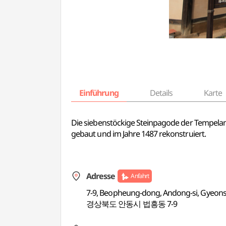
Einführung
Details
Karte
Die siebenstöckige Steinpagode der Tempela
gebaut und im Jahre 1487 rekonstruiert.
Adresse
Anfahrt
7-9, Beopheung-dong, Andong-si, Gyeo
경상북도 안동시 법흥동 7-9