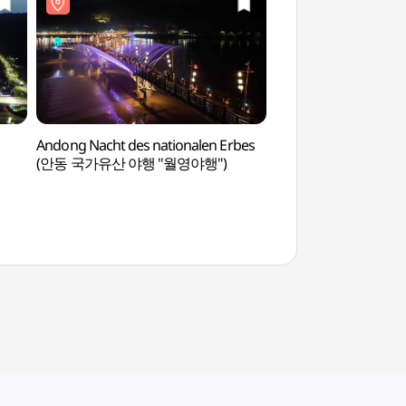
Andong Nacht des nationalen Erbes
Jjimdak-Gasse auf 
(안동 국가유산 야행 "월영야행")
Markt (안동시장 찜