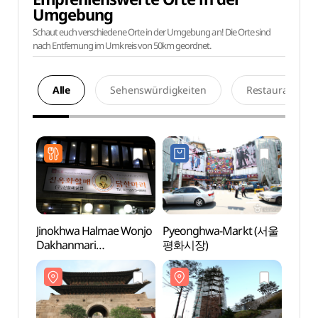
Umgebung
Schaut euch verschiedene Orte in der Umgebung an! Die Orte sind
nach Entfernung im Umkreis von 50km geordnet.
Alle
Sehenswürdigkeiten
Restaurants
Jinokhwa Halmae Wonjo
Pyeonghwa-Markt (서울
Tor H
Dakhanmari
평화시장)
(흥인
(진옥화할매원조닭한마
리)