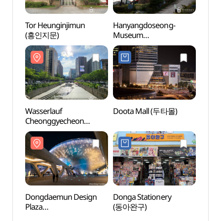
Tor Heunginjimun
Hanyangdoseong-
Wasse
(흥인지문)
Museum
Cheo
(한양도성박물관)
(청계
Wasserlauf
Doota Mall (두타몰)
Schre
Cheonggyecheon
Dong
(청계천)
문구완
Dongdaemun Design
Donga Stationery
Chung
Plaza
(동아완구)
(충무
(동대문디자인플라자