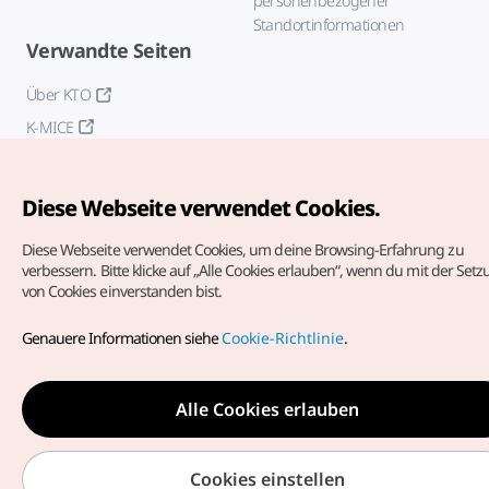
personenbezogener
Standortinformationen
Verwandte Seiten
Über KTO
K-MICE
Diese Webseite verwendet Cookies.
Diese Webseite verwendet Cookies, um deine Browsing-Erfahrung zu
verbessern.
Bitte klicke auf „Alle Cookies erlauben“, wenn du mit der Set
von Cookies einverstanden bist.
Copyrights (c) Korea Tourism Organization. Alle Rechte
vorbehalten.
Genauere Informationen siehe
Cookie-Richtlinie
.
Fehlermeldungen und Probleme mit der Webseite bitte an
die
offizielle E-Mail-Adresse
german@knto.or.kr
Alle Cookies erlauben
Cookies einstellen