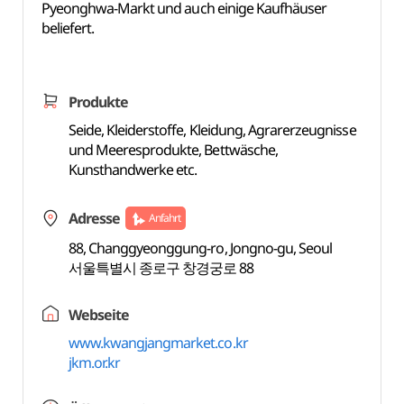
Pyeonghwa-Markt und auch einige Kaufhäuser
beliefert.
Produkte
Seide, Kleiderstoffe, Kleidung, Agrarerzeugnisse
und Meeresprodukte, Bettwäsche,
Kunsthandwerke etc.
Adresse
Anfahrt
88, Changgyeonggung-ro, Jongno-gu, Seoul
서울특별시 종로구 창경궁로 88
Webseite
www.kwangjangmarket.co.kr
jkm.or.kr