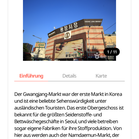
/
1
11
Einführung
Details
Karte
Empfe
Der Gwangjang-Markt war der erste Markt in Korea
und ist eine beliebte Sehenswürdigkeit unter
ausländischen Touristen. Das erste Obergeschoss ist
bekannt für die größten Seidenstoffe- und
Bettwäschegeschäfte in Seoul, und viele betreiben
sogar eigene Fabriken für ihre Stoffproduktion. Von
hier aus werden auch der Namdaemun-Markt, der