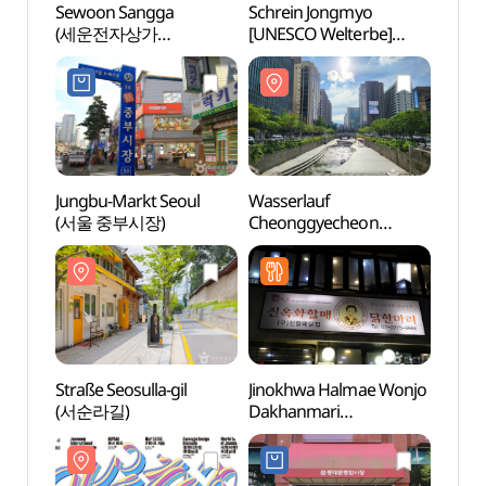
Sewoon Sangga
Schrein Jongmyo
Schre
(세운전자상가
[UNESCO Welterbe]
[UNES
(세운전자플라자))
(종묘 [유네스코
(종묘
세계유산])
세계유
Jungbu-Markt Seoul
Wasserlauf
Straße
(서울 중부시장)
Cheonggyecheon
(서순
(청계천)
Straße Seosulla-gil
Jinokhwa Halmae Wonjo
Hany
(서순라길)
Dakhanmari
Mus
(진옥화할매원조닭한마
(한양
리)