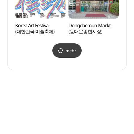
Korea Art Festival
Dongdaemun-Markt
Palast
(대한민국 미술축제)
(동대문종합시장)
Chan
(창경
mehr