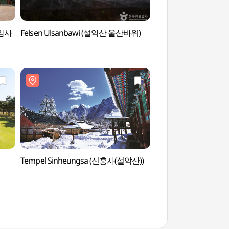
화암사
Felsen Ulsanbawi (설악산 울산바위)
Tal Baekdamgyeg
Tempel Sinheungsa (신흥사(설악산))
Nationaler Erholun
(국립 용대자연휴양림