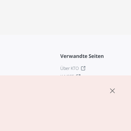
Verwandte Seiten
Über KTO
K-MICE
z
stellungen
tlinie
edingungen für
zogene Dienste