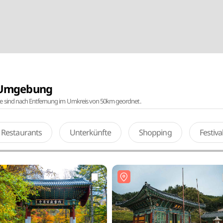
r Umgebung
te sind nach Entfernung im Umkreis von 50km geordnet.
Restaurants
Unterkünfte
Shopping
Festiv