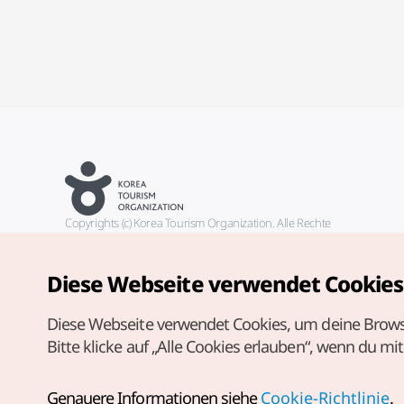
Copyrights (c) Korea Tourism Organization. Alle Rechte
vorbehalten.
Fehlermeldungen und Probleme mit der Webseite bitte an die
offizielle E-Mail-Adresse
Diese Webseite verwendet Cookies
german@knto.or.kr
Diese Webseite verwendet Cookies, um deine Brows
Bitte klicke auf „Alle Cookies erlauben“, wenn du mi
Genauere Informationen siehe
Cookie-Richtlinie
.