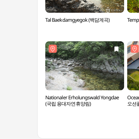
Tal Baekdamgyegok (백담계곡)
Temp
Nationaler Erholungswald Yongdae
Ocea
(국립 용대자연휴양림)
오션