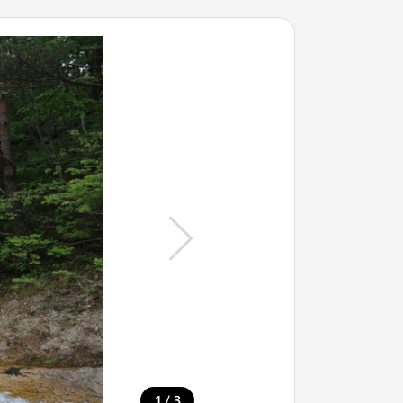
/
1
3