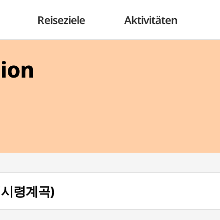
Reiseziele
Aktivitäten
gion
 (미시령계곡)