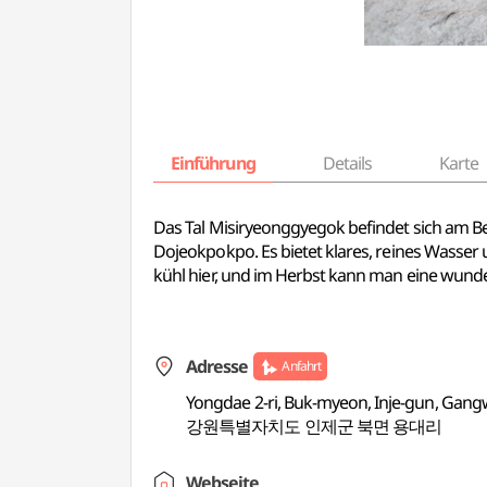
Einführung
Details
Karte
Das Tal Misiryeonggyegok befindet sich am B
Dojeokpokpo. Es bietet klares, reines Wasser
kühl hier, und im Herbst kann man eine wund
Adresse
Anfahrt
Yongdae 2-ri, Buk-myeon, Inje-gun, Gan
강원특별자치도 인제군 북면 용대리
Webseite