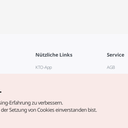
Nützliche Links
Service
KTO-App
AGB
Reisehotline 1330
FAQ
E-Books
Datenschut
.
Cookie-Ein
ing-Erfahrung zu verbessern.
Cookie-Rich
t der Setzung von Cookies einverstanden bist.
Nutzungsb
standortbe