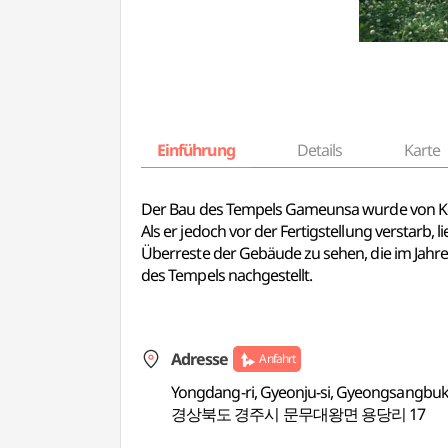
Einführung
Details
Karte
Der Bau des Tempels Gameunsa wurde von Kön
Als er jedoch vor der Fertigstellung verstarb,
Überreste der Gebäude zu sehen, die im Jah
des Tempels nachgestellt.
Adresse
Anfahrt
Yongdang-ri, Gyeonju-si, Gyeongsangbu
경상북도 경주시 문무대왕면 용당리 17