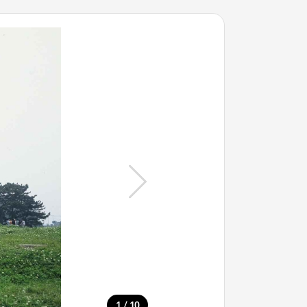
/
1
10