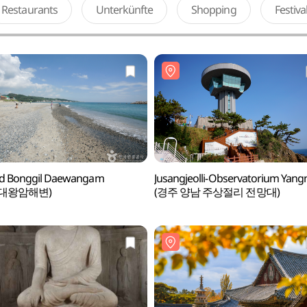
Restaurants
Unterkünfte
Shopping
Festiv
nd Bonggil Daewangam
Jusangjeolli-Observatorium Yan
대왕암해변)
(경주 양남 주상절리 전망대)