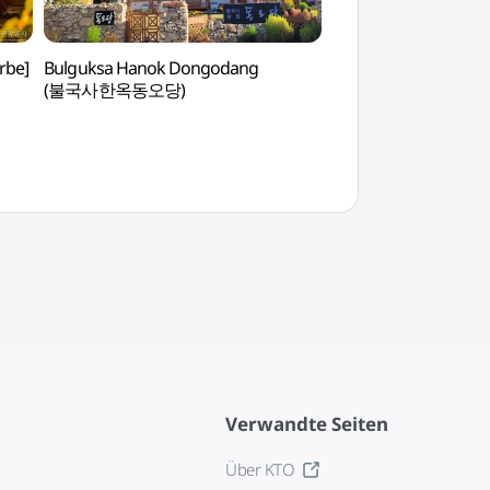
rbe]
Bulguksa Hanok Dongodang
Tempel Golgulsa 
(불국사한옥동오당)
Verwandte Seiten
Über KTO