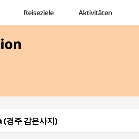
Reiseziele
Aktivitäten
gion
sa (경주 감은사지)