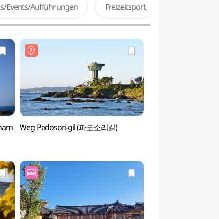
als/Events/Aufführungen
Freizeitsport
gnam
Weg Padosori-gil (파도소리길)
Grab von König M
문무대왕릉)