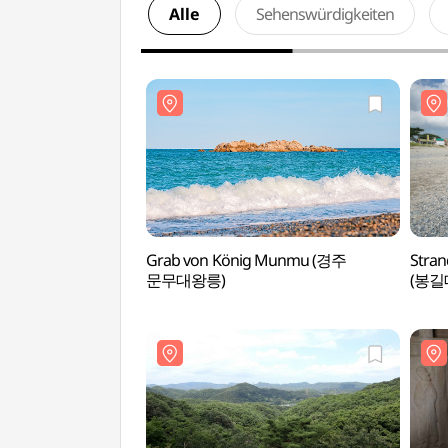
Alle
Sehenswürdigkeiten
Grab von König Munmu (경주
Stra
문무대왕릉)
(봉길