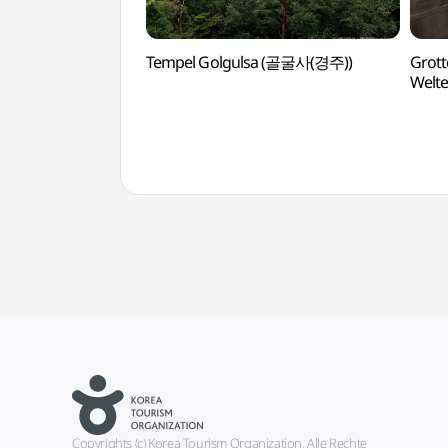
Tempel Golgulsa (골굴사(경주))
Grot
Welt
세계유
Copyrights (c) Korea Tourism Organization. Alle Rechte