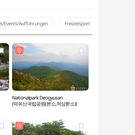
als/Events/Aufführungen
Freizeitsport
Nationalpark Deogyusan
Tal Gucheondongg
(덕유산국립공원(본소,적상분소))
(구천동계곡)