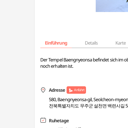
Einführung
Details
Karte
Der Tempel Baengnyeonsa befindet sich im ob
noch erhalten ist.
Adresse
Anfahrt
580, Baengnyeonsa-gil, Seolcheon-myeon
전북특별자치도 무주군 설천면 백련사길 5
Ruhetage