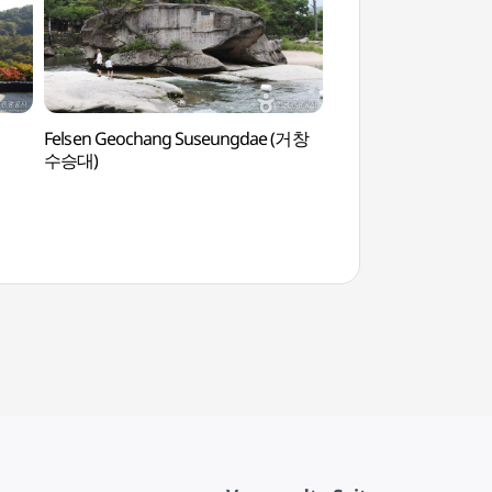
Felsen Geochang Suseungdae (거창
Tempel Anguksa 
수승대)