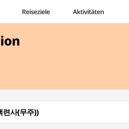
Reiseziele
Aktivitäten
gion
(백련사(무주))