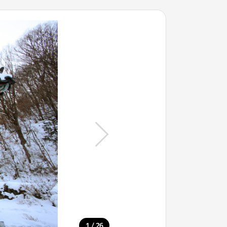
/
1
26