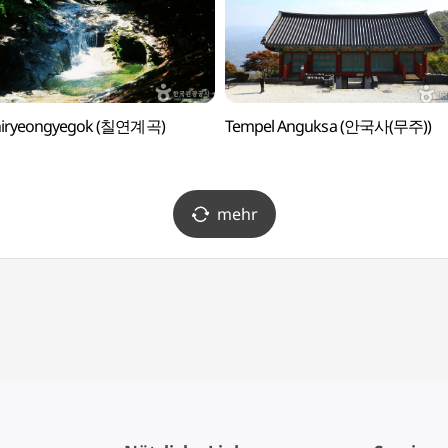
Chiryeongyegok (칠연계곡)
Tempel Anguksa (안국사(무주))
mehr