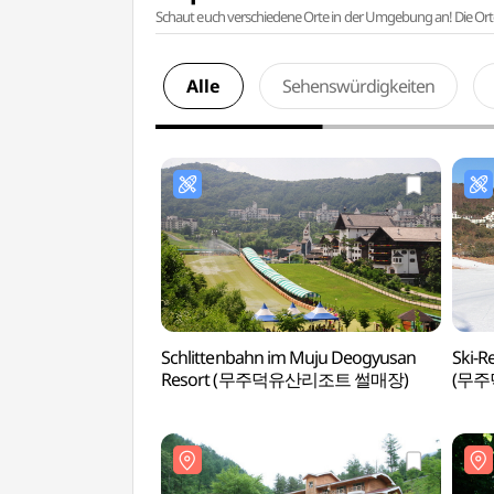
Schaut euch verschiedene Orte in der Umgebung an! Die Or
Alle
Sehenswürdigkeiten
Schlittenbahn im Muju Deogyusan
Ski-R
Resort (무주덕유산리조트 썰매장)
(무주