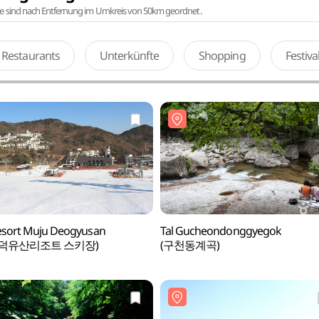
te sind nach Entfernung im Umkreis von 50km geordnet.
Restaurants
Unterkünfte
Shopping
Festiv
esort Muju Deogyusan
Tal Gucheondonggyegok
덕유산리조트 스키장)
(구천동계곡)