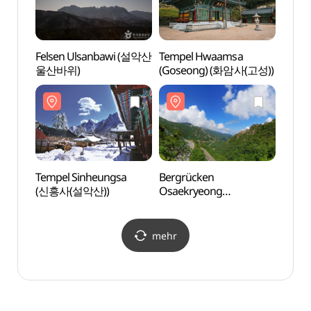
Felsen Ulsanbawi (설악산
Tempel Hwaamsa
Felse
울산바위)
(Goseong) (화암사(고성))
울산바
Tempel Sinheungsa
Bergrücken
Tempe
(신흥사(설악산))
Osaekryeong
(신흥
(Hangyeryeong) (오색령
(한계령))
mehr