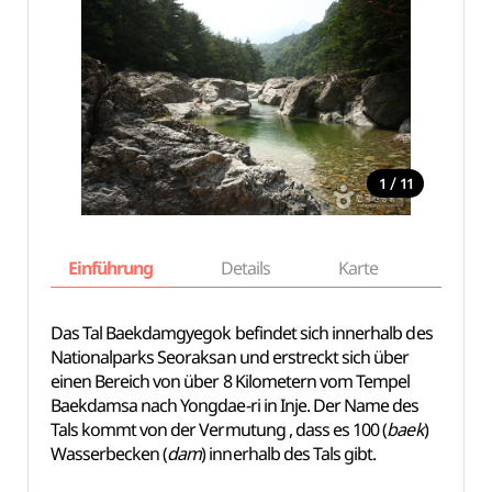
/
1
11
Einführung
Details
Karte
Empfe
Das Tal Baekdamgyegok befindet sich innerhalb des
Nationalparks Seoraksan und erstreckt sich über
einen Bereich von über 8 Kilometern vom Tempel
Baekdamsa nach Yongdae-ri in Inje. Der Name des
Tals kommt von der Vermutung , dass es 100 (
baek
)
Wasserbecken (
dam
) innerhalb des Tals gibt.