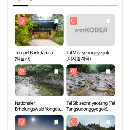
Tempel Baekdamsa
Tal Misiryeonggyegok
Temp
(백담사)
(미시령계곡)
(백담
Nationaler
Tal Sibiseonnyeotang (Tal
Natio
Erholungswald Yongdae
Tangsudonggyegok)
Erhol
(국립 용대자연휴양림)
(십이선녀탕(탕수동계곡))
(국립