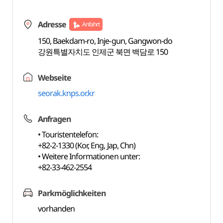
Adresse
Anfahrt
150, Baekdam-ro, Inje-gun, Gangwon-do
강원특별자치도 인제군 북면 백담로 150
Webseite
seorak.knps.or.kr
Anfragen
• Touristentelefon:
+82-2-1330 (Kor, Eng, Jap, Chn)
• Weitere Informationen unter:
+82-33-462-2554
Parkmöglichkeiten
vorhanden