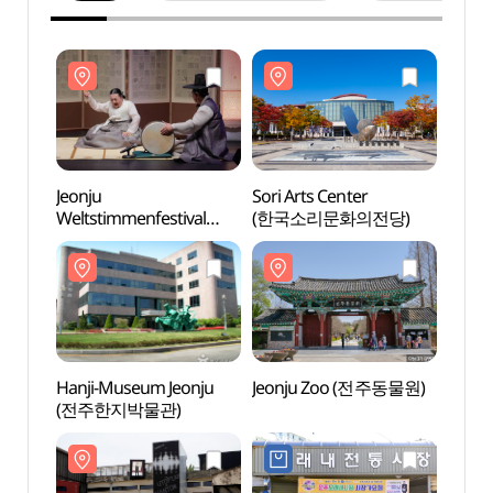
Jeonju
Sori Arts Center
Sori A
Weltstimmenfestival
(한국소리문화의전당)
(한국
(전주세계소리축제)
Hanji-Museum Jeonju
Jeonju Zoo (전주동물원)
Jeon
(전주한지박물관)