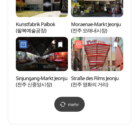
Kunstfabrik Palbok
Moraenae-Markt Jeonju
Straße
(팔복예술공장)
(전주 모래내시장)
(전주
Sinjungang-Markt Jeonju
Straße des Films Jeonju
Straß
(전주 신중앙시장)
(전주 영화의 거리)
(객사
mehr