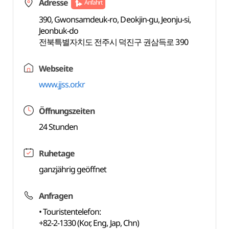
Adresse
Anfahrt
390, Gwonsamdeuk-ro, Deokjin-gu, Jeonju-si,
Jeonbuk-do
전북특별자치도 전주시 덕진구 권삼득로 390
Webseite
www.jjss.or.kr
Öffnungszeiten
24 Stunden
Ruhetage
ganzjährig geöffnet
Anfragen
• Touristentelefon:
+82-2-1330 (Kor, Eng, Jap, Chn)