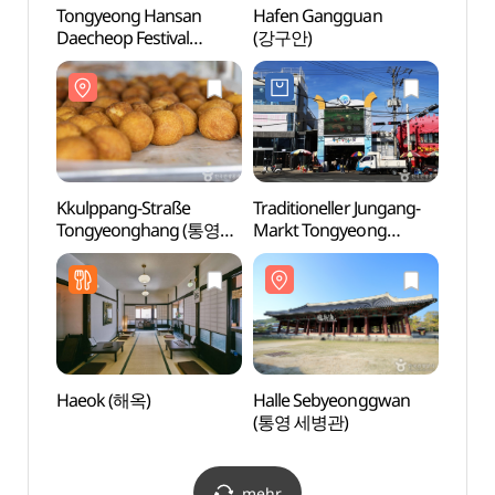
Tongyeong Hansan
Hafen Gangguan
Hafe
Daecheop Festival
(강구안)
(강구
(통영한산대첩축제)
Kkulppang-Straße
Traditioneller Jungang-
Halle
Tongyeonghang (통영항
Markt Tongyeong
(통영
꿀빵거리)
(통영중앙전통시장)
Haeok (해옥)
Halle Sebyeonggwan
Geden
(통영 세병관)
(Them
(윤이
(도천
mehr