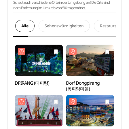
Schaut euch verschiedene Orte in der Umgebung an! Die Orte sind
nach Entfernung im Umkreis von 50km geordnet.
Alle
Sehenswürdigkeiten
Restaurants
DPIRANG (디피랑)
Dorf Dongpirang
DPIR
(동피랑마을)