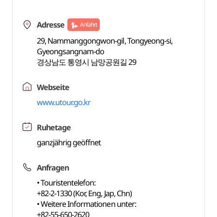
Adresse
Anfahrt
29, Nammanggongwon-gil, Tongyeong-si,
Gyeongsangnam-do
경상남도 통영시 남망공원길 29
Webseite
www.utour.go.kr
Ruhetage
ganzjährig geöffnet
Anfragen
• Touristentelefon:
+82-2-1330 (Kor, Eng, Jap, Chn)
• Weitere Informationen unter:
+82-55-650-2620