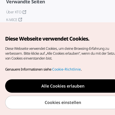
Verwandte Seiten
Über KTO
K-MICE
Diese Webseite verwendet Cookies.
Diese Webseite verwendet Cookies, um deine Browsing-Erfahrung zu
verbessern.
Bitte klicke auf „Alle Cookies erlauben“, wenn du mit der Set
von Cookies einverstanden bist.
Copyrights (c) Korea Tourism Organization. Alle Rechte
vorbehalten.
Genauere Informationen siehe
Cookie-Richtlinie
.
Fehlermeldungen und Probleme mit der Webseite bitte an
die
offizielle E-Mail-Adresse
german@knto.or.kr
Alle Cookies erlauben
Cookies einstellen