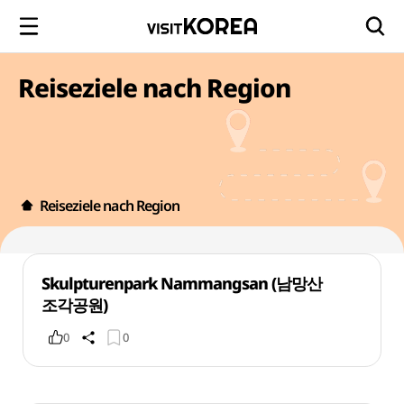
Reiseziele nach Region
Reiseziele nach Region
Skulpturenpark Nammangsan (남망산
조각공원)
0
0