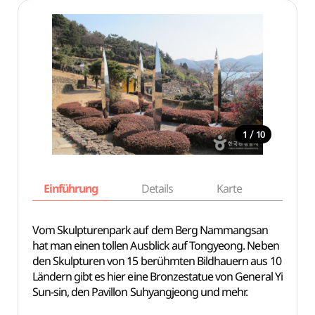
/
1
10
Einführung
Details
Karte
Empfe
Vom Skulpturenpark auf dem Berg Nammangsan
hat man einen tollen Ausblick auf Tongyeong. Neben
den Skulpturen von 15 berühmten Bildhauern aus 10
Ländern gibt es hier eine Bronzestatue von General Yi
Sun-sin, den Pavillon Suhyangjeong und mehr.