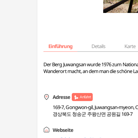
Einführung
Details
Karte
Der Berg Juwangsan wurde 1976 zum Nationalpar
Wanderort macht, an dem man die schöne La
Adresse
Anfahrt
169-7, Gongwon-gil, Juwangsan-myeon,
경상북도 청송군 주왕산면 공원길 169-7
Webseite