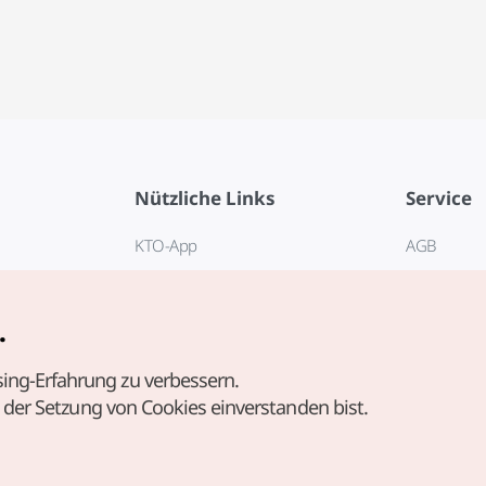
Nützliche Links
Service
KTO-App
AGB
Reisehotline 1330
FAQ
E-Books
Datenschut
.
Cookie-Ein
ing-Erfahrung zu verbessern.
Cookie-Rich
t der Setzung von Cookies einverstanden bist.
Nutzungsb
standortbe
Richtlinie 