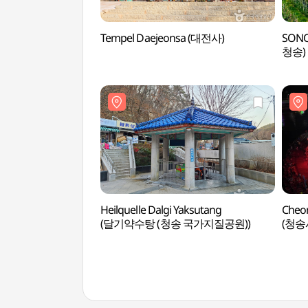
Tempel Daejeonsa (대전사)
SONO
청송)
Heilquelle Dalgi Yaksutang
Cheon
(달기약수탕 (청송 국가지질공원))
(청송