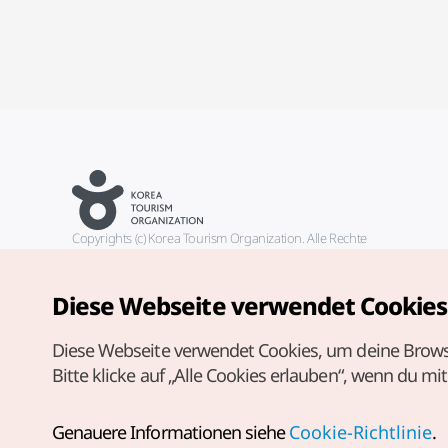
Copyrights (c) Korea Tourism Organization. Alle Rechte
vorbehalten.
Fehlermeldungen und Probleme mit der Webseite bitte an die
offizielle E-Mail-Adresse
Diese Webseite verwendet Cookies
german@knto.or.kr
Diese Webseite verwendet Cookies, um deine Brows
Bitte klicke auf „Alle Cookies erlauben“, wenn du mi
Genauere Informationen siehe
Cookie-Richtlinie
.