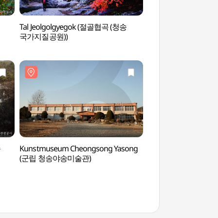
Tal Jeolgolgyegok (절골협곡 (청송
Tempel Daejeonsa
국가지질공원))
송
Kunstmuseum Cheongsong Yasong
Tal Cheongsong Eo
(군립 청송야송미술관)
얼음골 (청송 국가지