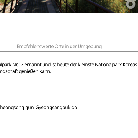
Empfehlenswerte Orte in der Umgebung
k Nr. 12 ernannt und ist heute der kleinste Nationalpark Koreas. Er
ndschaft genießen kann.
 Cheongsong-gun, Gyeongsangbuk-do