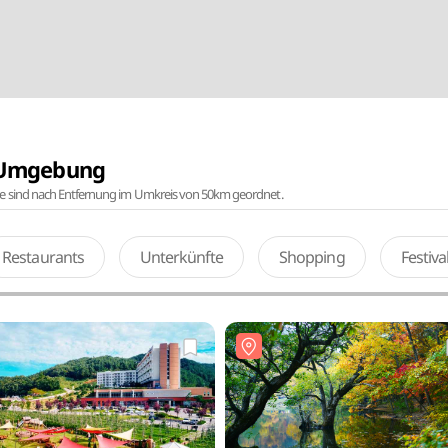
r Umgebung
te sind nach Entfernung im Umkreis von 50km geordnet.
Restaurants
Unterkünfte
Shopping
Festiv