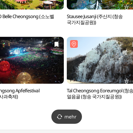
 Belle Cheongsong (소노벨
Stausee Jusanji (주산지 (청송
국가지질공원))
gsong Apfelfestival
Tal Cheongsong Eoreumgol (청
사과축제)
얼음골 (청송 국가지질공원))
mehr