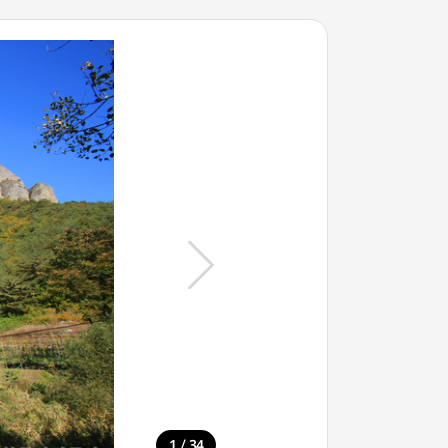
/
1
34