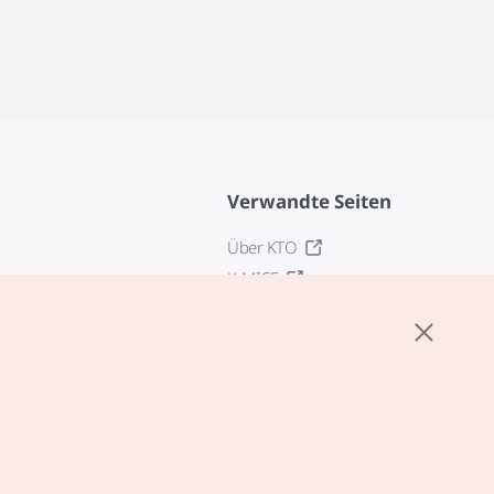
Verwandte Seiten
Über KTO
K-MICE
z
stellungen
tlinie
edingungen für
zogene Dienste
zur Verarbeitung