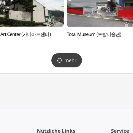
 Art Center (가나아트센터)
Total Museum (토탈미술관)
mehr
Nützliche Links
Service