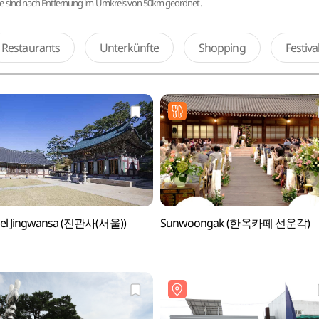
te sind nach Entfernung im Umkreis von 50km geordnet.
Restaurants
Unterkünfte
Shopping
Festiv
el Jingwansa (진관사(서울))
Sunwoongak (한옥카페 선운각)