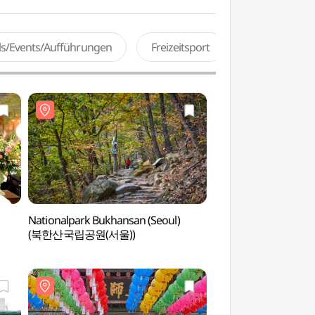
als/Events/Aufführungen
Freizeitsport
Nationalpark Bukhansan (Seoul)
Tempel Doseonsa
(북한산국립공원(서울))