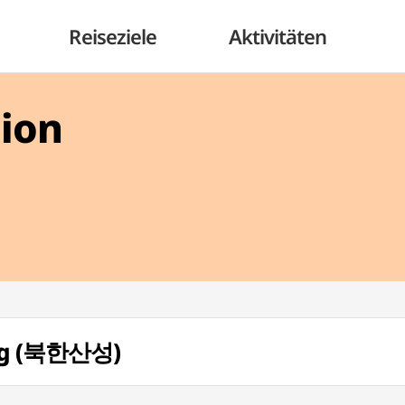
Reiseziele
Aktivitäten
gion
ng (북한산성)