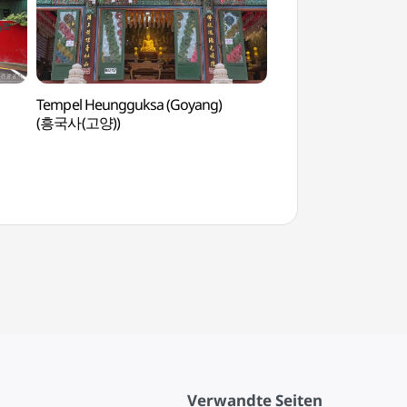
Tempel Heungguksa (Goyang)
Gana Art Center
(흥국사(고양))
Verwandte Seiten