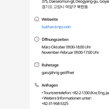
375, Daeseomun-gil, Deogyang-gu, Goyan
경기도 고양시 덕양구 북한동
Webseite
bukhan.knps.or.kr
Öffnungszeiten
März-Oktober 09:00-18:00 Uhr
November-Februar 09:00-17:00 Uhr
Ruhetage
ganzjährig geöffnet
Anfragen
• Touristentelefon: +82-2-1330 (Kor, Eng, J
• Weitere Informationen unter:
+82-31-968-5325