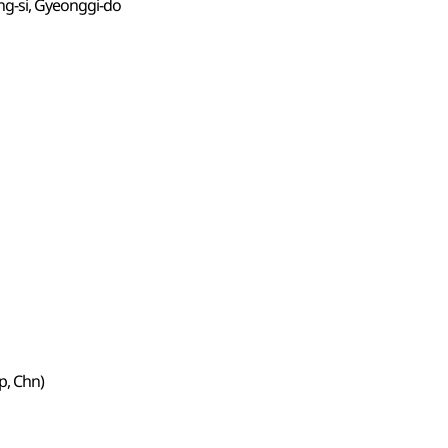
g-si, Gyeonggi-do
ap, Chn)