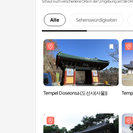
Schaut euch verschiedene Orte in der Umgebung an! Die Or
Alle
Sehenswürdigkeiten
Tempel Doseonsa (도선사(서울))
Temp