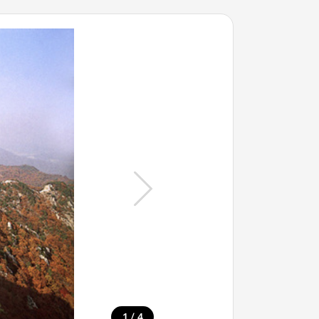
/
1
4