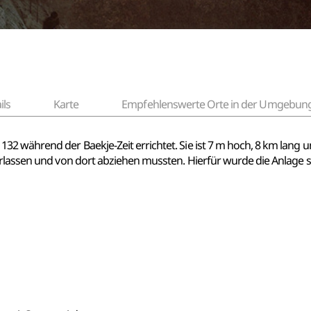
ils
Karte
Empfehlenswerte Orte in der Umgebun
 während der Baekje-Zeit errichtet. Sie ist 7 m hoch, 8 km lang un
erlassen und von dort abziehen mussten. Hierfür wurde die Anlage s