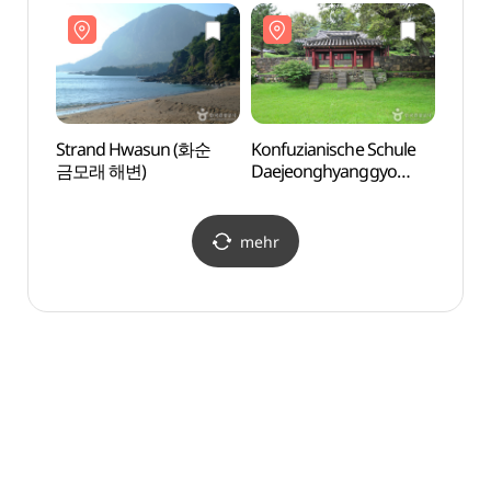
산방산탄산온천)
(제주조각공원(포레스트
(제주
판타지아))
판타지
Strand Hwasun (화순
Konfuzianische Schule
Konfu
금모래 해변)
Daejeonghyanggyo
Daej
(대정향교)
(대정
mehr