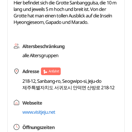
Hier befindet sich die Grotte Sanbanggulsa, die 10 m
lang und jeweils 5 m hoch und breit ist. Von der
Grotte hat man einen tollen Ausblick auf die Inseln
Hyeongjeseom, Gapado und Marado.
Altersbeschränkung
alle Altersgruppen
Adresse
Anfahrt
218-12, Sanbang-ro, Seogwipo-si, Jeju-do
제주특별자치도 서귀포시 안덕면 산방로 218-12
Webseite
www.visitjeju.net
Öffnungszeiten