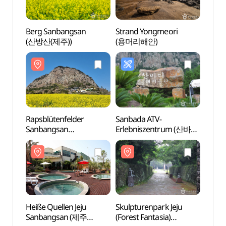
Berg Sanbangsan
Strand Yongmeori
Berg 
(산방산(제주))
(용머리해안)
(산방산
Rapsblütenfelder
Sanbada ATV-
Rapsb
Sanbangsan
Erlebniszentrum (산바다
Sanb
(산방산유채꽃밭)
ATV체험장)
(산방
Heiße Quellen Jeju
Skulpturenpark Jeju
Skulp
Sanbangsan (제주
(Forest Fantasia)
(Fores