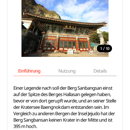
/
1
10
Einführung
Nutzung
Details
Ka
Einer Legende nach soll der Berg Sanbangsan einst
auf der Spitze des Berges Hallasan gelegen haben,
bevor er von dort gerupft wurde, und an seiner Stelle
der Kratersee Baengnokdam entstanden sein. Im
Vergleich zu anderen Bergen der Insel Jejudo hat der
Berg Sangbansan keinen Krater in der Mitte und ist
395 m hoch.