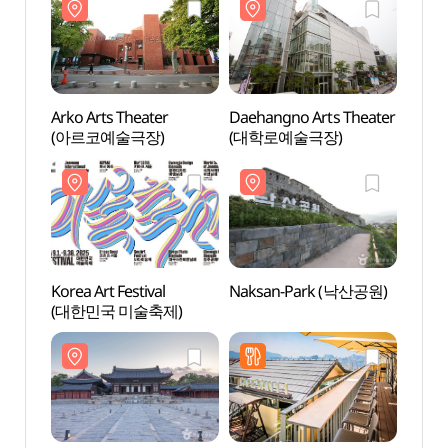
Arko Arts Theater
Daehangno Arts Theater
Arko 
(아르코예술극장)
(대학로예술극장)
(아르
Korea Art Festival
Naksan-Park (낙산공원)
Naks
(대한민국 미술축제)