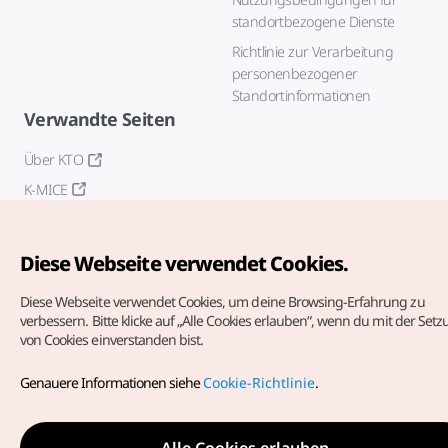
standortbezogene Dienste
Richtlinie zur Verarbeitung
personenbezogener
Standortinformationen
Verwandte Seiten
Über KTO
K-MICE
Diese Webseite verwendet Cookies.
Diese Webseite verwendet Cookies, um deine Browsing-Erfahrung zu
verbessern.
Bitte klicke auf „Alle Cookies erlauben“, wenn du mit der Set
von Cookies einverstanden bist.
Copyrights (c) Korea Tourism Organization. Alle Rechte
vorbehalten.
Genauere Informationen siehe
Cookie-Richtlinie
.
Fehlermeldungen und Probleme mit der Webseite bitte an
die
offizielle E-Mail-Adresse
german@knto.or.kr