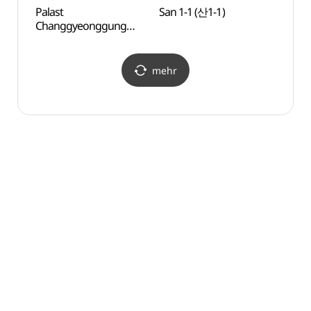
Palast
San 1-1 (산1-1)
Hany
Changgyeonggung
Mus
(창경궁)
(한양
mehr