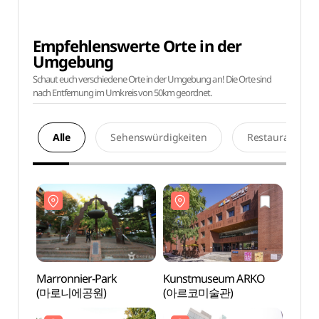
Empfehlenswerte Orte in der
Umgebung
Schaut euch verschiedene Orte in der Umgebung an! Die Orte sind
nach Entfernung im Umkreis von 50km geordnet.
Alle
Sehenswürdigkeiten
Restaurants
Marronnier-Park
Kunstmuseum ARKO
Marro
(마로니에공원)
(아르코미술관)
(마로