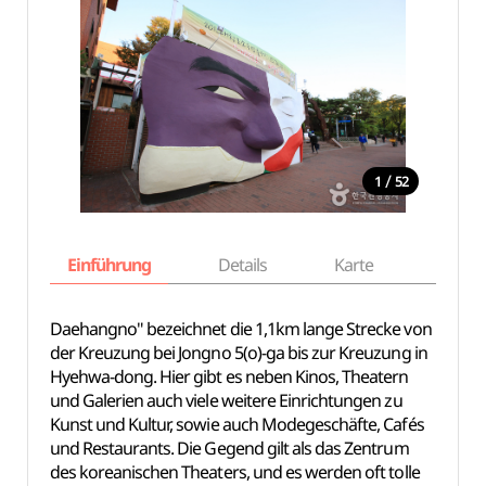
/
1
52
Einführung
Details
Karte
Empfe
Daehangno" bezeichnet die 1,1km lange Strecke von
der Kreuzung bei Jongno 5(o)-ga bis zur Kreuzung in
Hyehwa-dong. Hier gibt es neben Kinos, Theatern
und Galerien auch viele weitere Einrichtungen zu
Kunst und Kultur, sowie auch Modegeschäfte, Cafés
und Restaurants. Die Gegend gilt als das Zentrum
des koreanischen Theaters, und es werden oft tolle