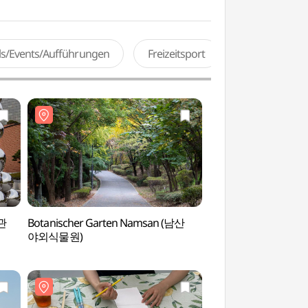
als/Events/Aufführungen
Freizeitsport
관
Botanischer Garten Namsan (남산
Antiquitätenstraß
야외식물원)
앤틱 가구 거리)