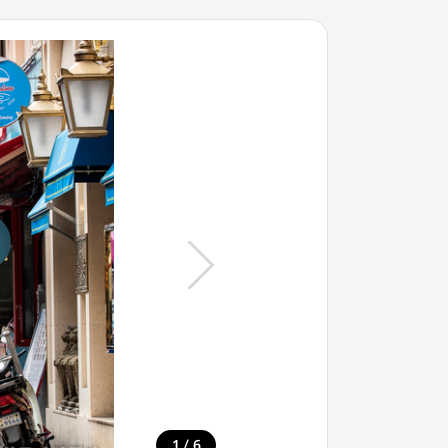
/
1
6