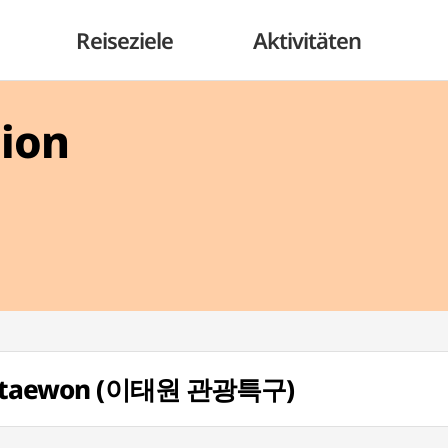
Reiseziele
Aktivitäten
gion
ne Itaewon (이태원 관광특구)