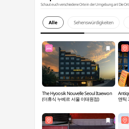
Schaut euch verschiedene Orte in der Umgebung an! Die Or
Alle
Sehenswürdigkeiten
The Hyoosik Nouvelle Seoul Itaewon
Antiq
(더휴식 누베르 서울 이태원점)
앤틱 