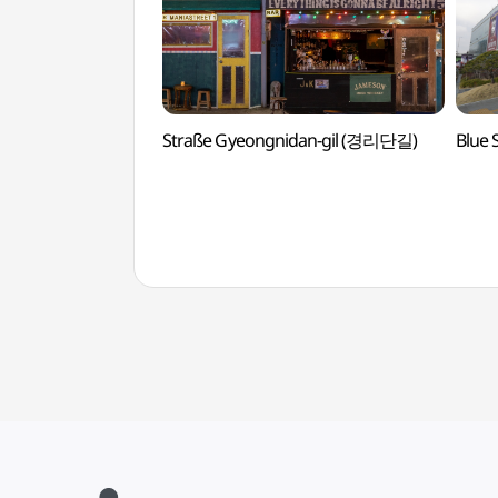
Straße Gyeongnidan-gil (경리단길)
Blue