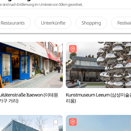
te sind nach Entfernung im Umkreis von 50km geordnet.
Restaurants
Unterkünfte
Shopping
Festiv
uitätenstraße Itaewon (이태원
Kunstmuseum Leeum (삼성미술
가구 거리)
리움)