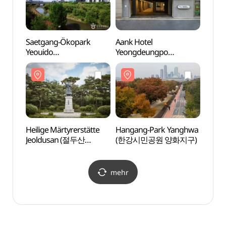
Saetgang-Ökopark
Aank Hotel
Hanga
Yeouido
Yeongdeungpo
(여의
(여의도샛강생태공원)
(아늑호텔 영등포점)
Heilige Märtyrerstätte
Hangang-Park Yanghwa
Seala
Jeoldusan (절두산
(한강시민공원 양화지구)
(씨랄
순교성지)
mehr