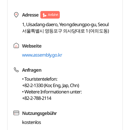
Adresse
Anfahrt
1, Uisadang-daero, Yeongdeungpo-gu, Seoul
서울특별시 영등포구 의사당대로 1 (여의도동)
Webseite
www.assembly.go.kr
Anfragen
• Touristentelefon:
+82-2-1330 (Kor, Eng, Jap, Chn)
• Weitere Informationen unter:
+82-2-788-2114
Nutzungsgebühr
kostenlos