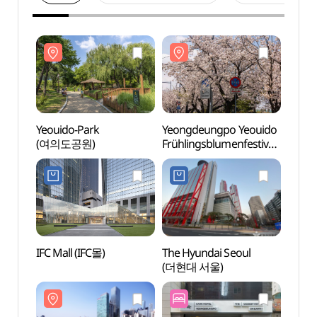
Yeouido-Park
Yeongdeungpo Yeouido
Yeoui
(여의도공원)
Frühlingsblumenfestival
(여의
(영등포 여의도 봄꽃축제)
IFC Mall (IFC몰)
The Hyundai Seoul
Heilig
(더현대 서울)
Jeol
순교성