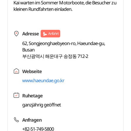
Kai warten im Sommer Motorboote, die Besucher zu
kleinen Rundfahrten einladen.
Adresse
Anfahrt
62, Songjeonghaebyeon-ro, Haeundae-gu,
Busan
부산광역시 해운대구 송정동 712-2
Webseite
www.haeundae.go.kr
Ruhetage
ganzjährig geöffnet
Anfragen
+82-51-749-5800