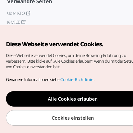
Verwandte Seiten
Über KTO
K-MICE
Diese Webseite verwendet Cookies.
Diese Webseite verwendet Cookies, um deine Browsing-Erfahrung zu
verbessern.
Bitte klicke auf „Alle Cookies erlauben“, wenn du mit der Set
von Cookies einverstanden bist.
Copyrights (c) Korea Tourism Organization. Alle Rechte
vorbehalten.
Genauere Informationen siehe
Cookie-Richtlinie
.
Fehlermeldungen und Probleme mit der Webseite bitte an
die
offizielle E-Mail-Adresse
german@knto.or.kr
Alle Cookies erlauben
Cookies einstellen