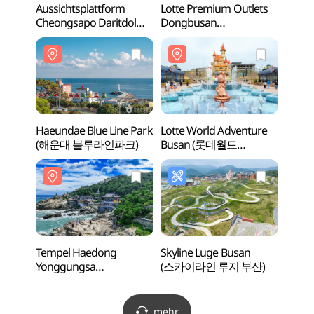
Aussichtsplattform
Lotte Premium Outlets
Lotte
Cheongsapo Daritdol
Dongbusan
Busa
(청사포 다릿돌전망대)
(롯데프리미엄아울렛
어드벤
동부산점)
Haeundae Blue Line Park
Lotte World Adventure
Wisse
(해운대 블루라인파크)
Busan (롯데월드
Museu
어드벤처 부산)
Busa
Tempel Haedong
Skyline Luge Busan
Natio
Yonggungsa
(스카이라인 루지 부산)
Wiss
(해동용궁사)
Bus
mehr