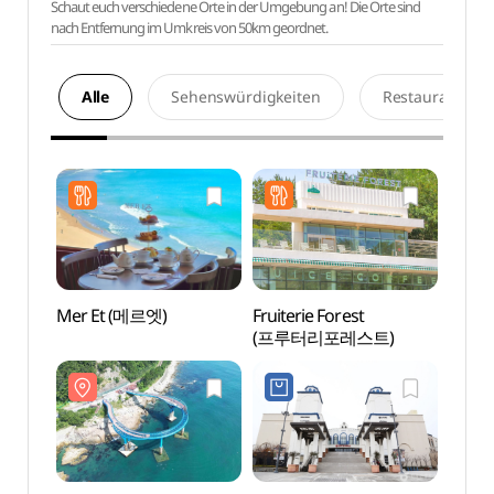
Schaut euch verschiedene Orte in der Umgebung an! Die Orte sind
nach Entfernung im Umkreis von 50km geordnet.
Alle
Sehenswürdigkeiten
Restaurants
Mer Et (메르엣)
Fruiterie Forest
Aussi
(프루터리포레스트)
Cheon
(청사