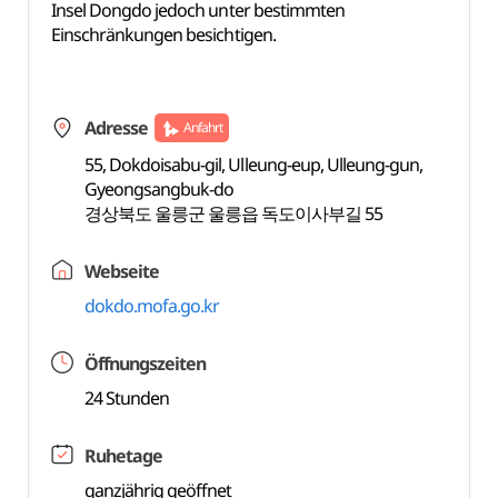
Insel Dongdo jedoch unter bestimmten
Einschränkungen besichtigen.
Adresse
Anfahrt
55, Dokdoisabu-gil, Ulleung-eup, Ulleung-gun,
Gyeongsangbuk-do
경상북도 울릉군 울릉읍 독도이사부길 55
Webseite
dokdo.mofa.go.kr
Öffnungszeiten
24 Stunden
Ruhetage
ganzjährig geöffnet