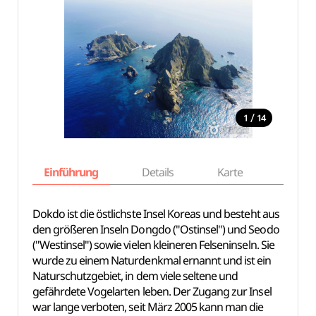
/
1
14
Einführung
Details
Karte
Empfe
Dokdo ist die östlichste Insel Koreas und besteht aus
den größeren Inseln Dongdo ("Ostinsel") und Seodo
("Westinsel") sowie vielen kleineren Felseninseln. Sie
wurde zu einem Naturdenkmal ernannt und ist ein
Naturschutzgebiet, in dem viele seltene und
gefährdete Vogelarten leben. Der Zugang zur Insel
war lange verboten, seit März 2005 kann man die