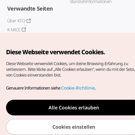
Standortinformationen
Verwandte Seiten
Über KTO
K-MICE
Diese Webseite verwendet Cookies.
Diese Webseite verwendet Cookies, um deine Browsing-Erfahrung zu
verbessern.
Bitte klicke auf „Alle Cookies erlauben“, wenn du mit der Set
von Cookies einverstanden bist.
Copyrights (c) Korea Tourism Organization. Alle Rechte
vorbehalten.
Genauere Informationen siehe
Cookie-Richtlinie
.
Fehlermeldungen und Probleme mit der Webseite bitte an
die
offizielle E-Mail-Adresse
german@knto.or.kr
Alle Cookies erlauben
Cookies einstellen