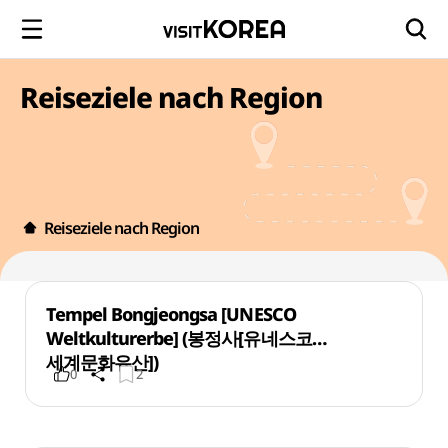
Reiseziele nach Region
Reiseziele nach Region
Tempel Bongjeongsa [UNESCO
Weltkulturerbe] (봉정사[유네스코
세계문화유산])
0
2