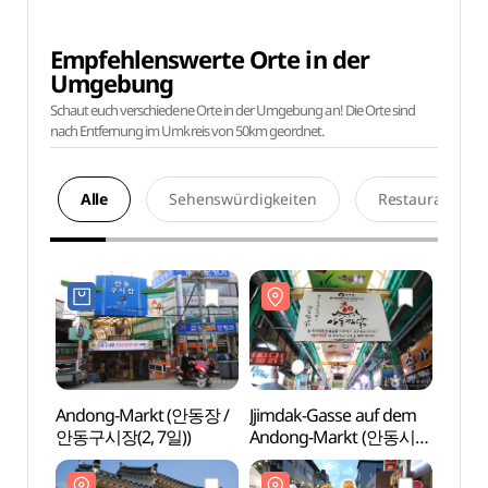
Empfehlenswerte Orte in der
Umgebung
Schaut euch verschiedene Orte in der Umgebung an! Die Orte sind
nach Entfernung im Umkreis von 50km geordnet.
Alle
Sehenswürdigkeiten
Restaurants
Andong-Markt (안동장 /
Jjimdak-Gasse auf dem
Jjimd
안동구시장(2, 7일))
Andong-Markt (안동시장
Ando
찜닭골목)
찜닭골