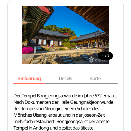
/
1
7
Einführung
Details
Karte
Empfe
Der Tempel Bongjeongsa wurde im Jahre 672 erbaut.
Nach Dokumenten der Halle Geungnakjeon wurde
der Tempel von Neungin, einem Schüler des
Mönches Uisang, erbaut und in der Joseon-Zeit
mehrfach restauriert. Bongjeongsa ist der älteste
Tempel in Andong und besitzt das älteste