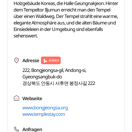
Holzgebäude Koreas, die Halle Geungnakjeon. Hinter
dem Tempeltor Iljumun erreicht man den Tempel
über einen Waldweg. Der Tempel strahlt eine warme,
elegante Atmosphäre aus, und die alten Bäume und
Einsiedeleien in der Umgebung sind ebenfalls
sehenswert.
Adresse
Anfahrt
222, Bongjeongsa-gil, Andong-si,
Gyeongsangbuk-do
경상북도 안동시 서후면 봉정사길 222
Webseite
www.bongjeongsa.org
www.templestay.com
Anfragen