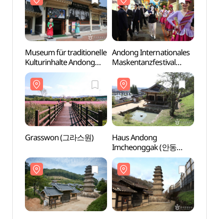
Museum für traditionelle
Andong Internationales
Gras
Kulturinhalte Andong
Maskentanzfestival
(전통문화콘텐츠박물관)
(안동국제탈춤페스티벌)
Grasswon (그라스원)
Haus Andong
Famili
Imcheonggak (안동
Tapdo
임청각)
Goseo
고성