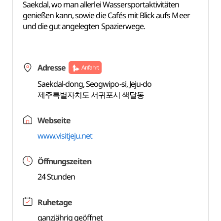
Saekdal, wo man allerlei Wassersportaktivitäten
genießen kann, sowie die Cafés mit Blick aufs Meer
und die gut angelegten Spazierwege.
Adresse
Anfahrt
Saekdal-dong, Seogwipo-si, Jeju-do
제주특별자치도 서귀포시 색달동
Webseite
www.visitjeju.net
Öffnungszeiten
24 Stunden
Ruhetage
ganzjährig geöffnet