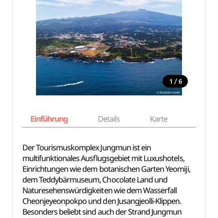
/
1
6
Einführung
Details
Karte
Empfe
Der Tourismuskomplex Jungmun ist ein
multifunktionales Ausflugsgebiet mit Luxushotels,
Einrichtungen wie dem botanischen Garten Yeomiji,
dem Teddybärmuseum, Chocolate Land und
Naturesehenswürdigkeiten wie dem Wasserfall
Cheonjeyeonpokpo und den Jusangjeolli-Klippen.
Besonders beliebt sind auch der Strand Jungmun