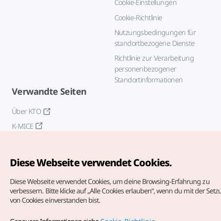
Cookie-Einstellungen
Cookie-Richtlinie
Nutzungsbedingungen für
standortbezogene Dienste
Richtlinie zur Verarbeitung
personenbezogener
Standortinformationen
Verwandte Seiten
Über KTO
K-MICE
Diese Webseite verwendet Cookies.
Diese Webseite verwendet Cookies, um deine Browsing-Erfahrung zu
verbessern.
Bitte klicke auf „Alle Cookies erlauben“, wenn du mit der Set
von Cookies einverstanden bist.
Copyrights (c) Korea Tourism Organization. Alle Rechte
vorbehalten.