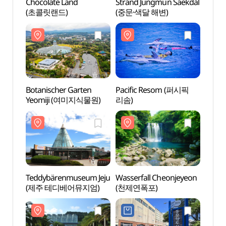
Chocolate Land
Strand Jungmun Saekdal
Choco
(초콜릿랜드)
(중문·색달 해변)
(초콜
Botanischer Garten
Pacific Resom (퍼시픽
Botan
Yeomiji (여미지식물원)
리솜)
Yeom
Teddybärenmuseum Jeju
Wasserfall Cheonjeyeon
Teddy
(제주 테디베어뮤지엄)
(천제연폭포)
(제주