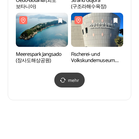
Oedo-Botania (외도
Strand Gujora
Oedo
보타니아)
(구조라해수욕장)
보타니
Meerespark Jangsado
Fischerei- und
Meere
(장사도해상공원)
Volkskundemuseum
(장사
Geoje
(거제어촌민속전시관)
mehr