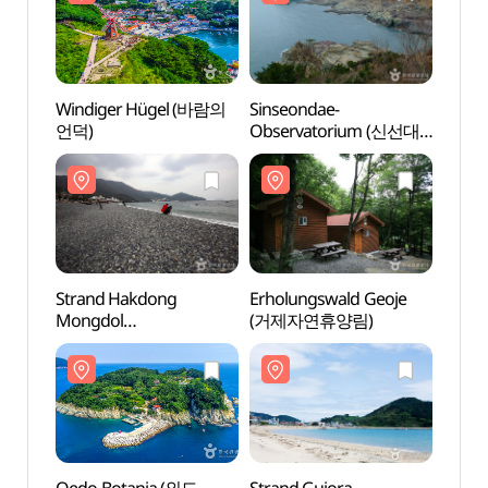
Windiger Hügel (바람의
Sinseondae-
Wind
언덕)
Observatorium (신선대
언덕)
전망대)
Strand Hakdong
Erholungswald Geoje
Stran
Mongdol
(거제자연휴양림)
Mong
(학동흑진주몽돌해변)
(학동