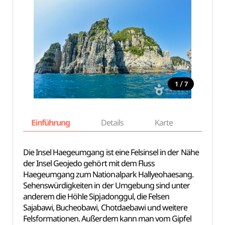
/
1
7
Einführung
Details
Karte
Empfe
Die Insel Haegeumgang ist eine Felsinsel in der Nähe
der Insel Geojedo gehört mit dem Fluss
Haegeumgang zum Nationalpark Hallyeohaesang.
Sehenswürdigkeiten in der Umgebung sind unter
anderem die Höhle Sipjadonggul, die Felsen
Sajabawi, Bucheobawi, Chotdaebawi und weitere
Felsformationen. Außerdem kann man vom Gipfel