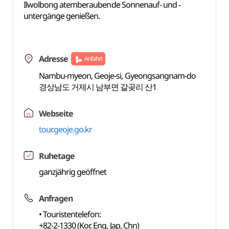
Ilwolbong atemberaubende Sonnenauf- und -
untergänge genießen.
Adresse
Anfahrt
Nambu-myeon, Geoje-si, Gyeongsangnam-do
경상남도 거제시 남부면 갈곶리 산1
Webseite
tour.geoje.go.kr
Ruhetage
ganzjährig geöffnet
Anfragen
• Touristentelefon:
+82-2-1330 (Kor, Eng, Jap, Chn)