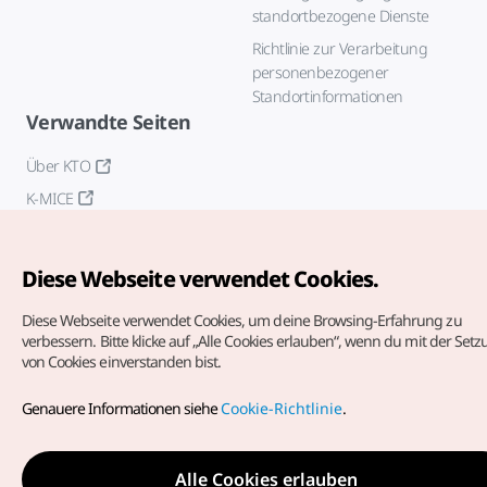
standortbezogene Dienste
Richtlinie zur Verarbeitung
personenbezogener
Standortinformationen
Verwandte Seiten
Über KTO
K-MICE
Diese Webseite verwendet Cookies.
Diese Webseite verwendet Cookies, um deine Browsing-Erfahrung zu
verbessern.
Bitte klicke auf „Alle Cookies erlauben“, wenn du mit der Set
von Cookies einverstanden bist.
Copyrights (c) Korea Tourism Organization. Alle Rechte
vorbehalten.
Genauere Informationen siehe
Cookie-Richtlinie
.
Fehlermeldungen und Probleme mit der Webseite bitte an
die
offizielle E-Mail-Adresse
german@knto.or.kr
Alle Cookies erlauben