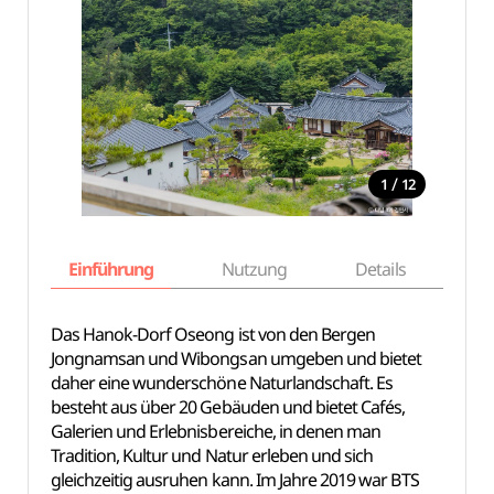
/
1
12
Einführung
Nutzung
Details
Ka
Das Hanok-Dorf Oseong ist von den Bergen
Jongnamsan und Wibongsan umgeben und bietet
daher eine wunderschöne Naturlandschaft. Es
besteht aus über 20 Gebäuden und bietet Cafés,
Galerien und Erlebnisbereiche, in denen man
Tradition, Kultur und Natur erleben und sich
gleichzeitig ausruhen kann. Im Jahre 2019 war BTS