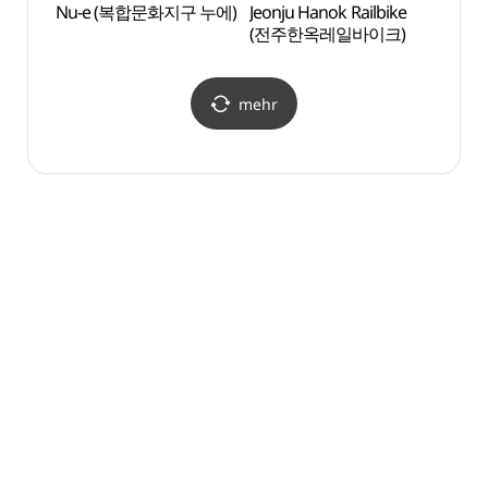
Nu-e (복합문화지구 누에)
Jeonju Hanok Railbike
See A
(전주한옥레일바이크)
(아중
mehr