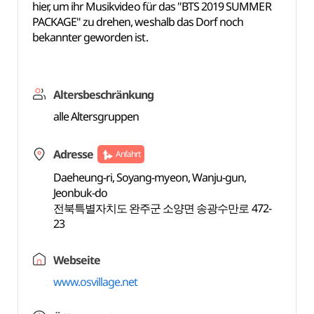
hier, um ihr Musikvideo für das "BTS 2019 SUMMER
PACKAGE" zu drehen, weshalb das Dorf noch
bekannter geworden ist.
Altersbeschränkung
alle Altersgruppen
Adresse
Anfahrt
Daeheung-ri, Soyang-myeon, Wanju-gun,
Jeonbuk-do
전북특별자치도 완주군 소양면 송광수만로 472-
23
Webseite
www.osvillage.net