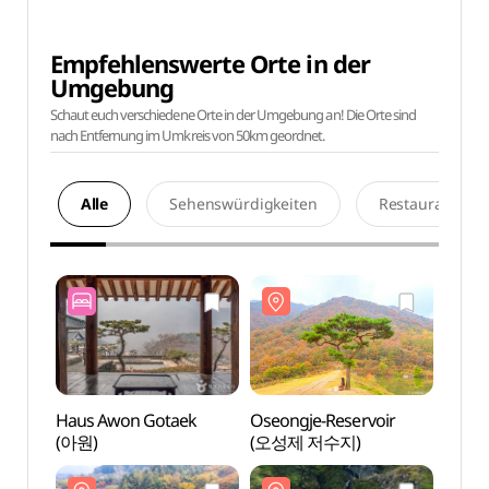
Empfehlenswerte Orte in der
Umgebung
Schaut euch verschiedene Orte in der Umgebung an! Die Orte sind
nach Entfernung im Umkreis von 50km geordnet.
Alle
Sehenswürdigkeiten
Restaurants
Haus Awon Gotaek
Oseongje-Reservoir
Oseon
(아원)
(오성제 저수지)
(오성