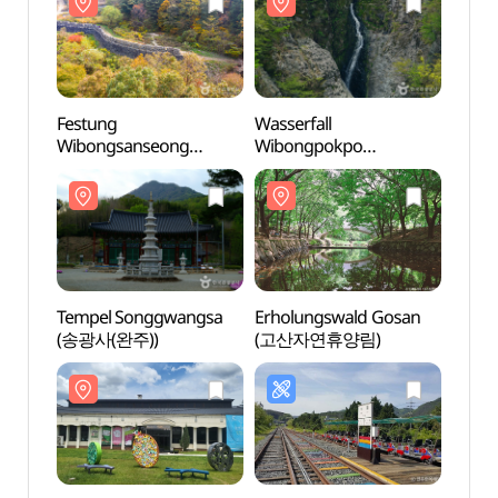
Festung
Wasserfall
Wasse
Wibongsanseong
Wibongpokpo
Wibo
(위봉산성)
(위봉폭포)
(위봉
Tempel Songgwangsa
Erholungswald Gosan
Erhol
(송광사(완주))
(고산자연휴양림)
(고산