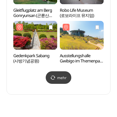
Gleitflugplatz am Berg
Robo Life Museum
Gede
Gonryunsan (곤륜산
(로보라이프 뮤지엄)
(사방
활공장)
Gedenkpark Sabang
Ausstellungshalle
Anker
(사방기념공원)
Gwibigo im Themenpark
Igar
Yeonorang Seonyeo
(연오랑세오녀테마공원
귀비고)
mehr