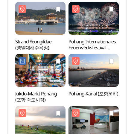
Strand Yeongildae
Pohang Internationales
Stran
(영일대해수욕장)
Feuerwerksfestival
(영일
(포항국제불빛축제)
Jukdo-Markt Pohang
Pohang-Kanal (포항운하)
Gleitf
(포항 죽도시장)
Gonr
활공장