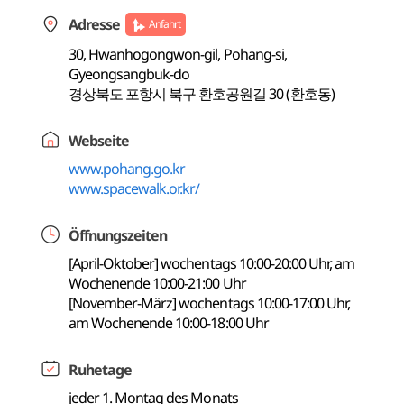
Adresse
Anfahrt
30, Hwanhogongwon-gil, Pohang-si,
Gyeongsangbuk-do
경상북도 포항시 북구 환호공원길 30 (환호동)
Webseite
www.pohang.go.kr
www.spacewalk.or.kr/
Öffnungszeiten
[April-Oktober] wochentags 10:00-20:00 Uhr, am
Wochenende 10:00-21:00 Uhr
[November-März] wochentags 10:00-17:00 Uhr,
am Wochenende 10:00-18:00 Uhr
Ruhetage
jeder 1. Montag des Monats