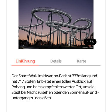
/
1
5
Einführung
Details
Karte
Empfe
Der Space Walk im Hwanho-Park ist 333m lang und
hat 717 Stufen. Er bietet einen tollen Ausblick auf
Pohang und ist ein empfehlenswerter Ort, um die
Stadt bei Nacht zu sehen oder den Sonnenauf- und -
untergang zu genießen.