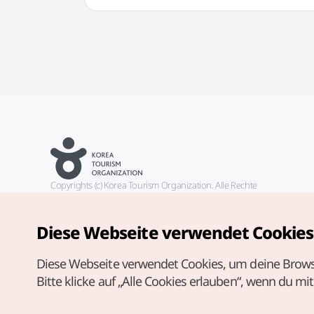
Copyrights (c) Korea Tourism Organization. Alle Rechte
vorbehalten.
Fehlermeldungen und Probleme mit der Webseite bitte an die
offizielle E-Mail-Adresse
Diese Webseite verwendet Cookies
german@knto.or.kr
Diese Webseite verwendet Cookies, um deine Brows
Bitte klicke auf „Alle Cookies erlauben“, wenn du mi