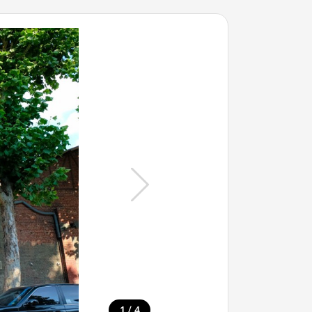
/
1
4