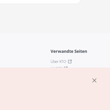
Verwandte Seiten
Über KTO
K-MICE
z
stellungen
tlinie
edingungen für
zogene Dienste