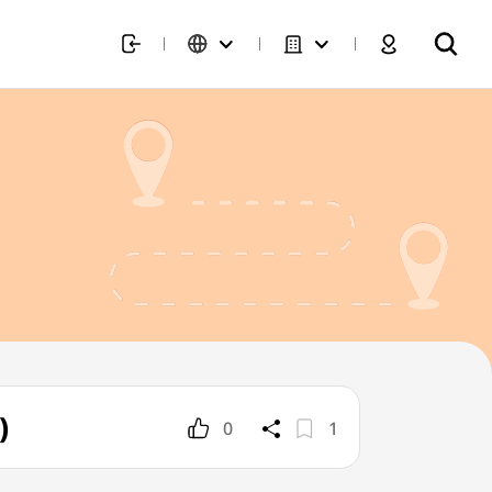
)
0
1