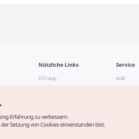
Nützliche Links
Service
KTO-App
AGB
Reisehotline 1330
FAQ
E-Books
Datenschut
.
Cookie-Ein
ing-Erfahrung zu verbessern.
Cookie-Rich
t der Setzung von Cookies einverstanden bist.
Nutzungsb
standortbe