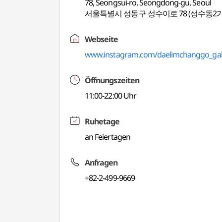
78, Seongsui-ro, Seongdong-gu, Seoul
서울특별시 성동구 성수이로 78 (성수동2가
Webseite
www.instagram.com/daelimchanggo_gal
Öffnungszeiten
11:00-22:00 Uhr
Ruhetage
an Feiertagen
Anfragen
+82-2-499-9669