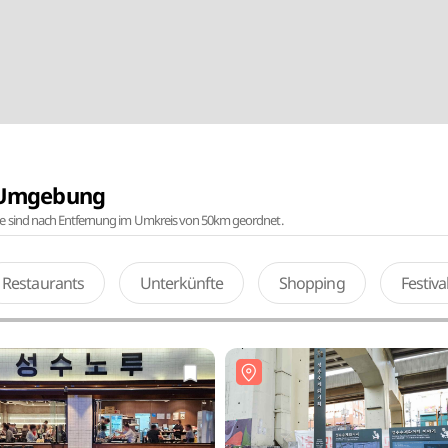
r Umgebung
te sind nach Entfernung im Umkreis von 50km geordnet.
Restaurants
Unterkünfte
Shopping
Festiv