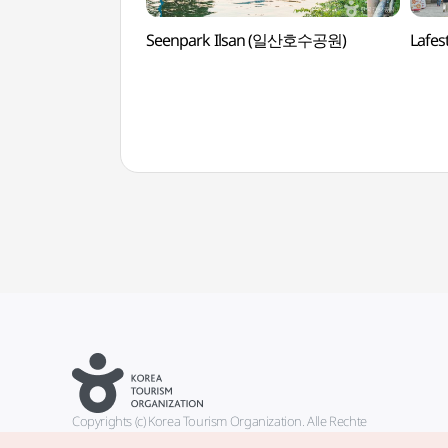
Seenpark Ilsan (일산호수공원)
Lafe
Copyrights (c) Korea Tourism Organization. Alle Rechte
vorbehalten.