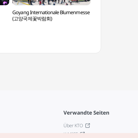
Goyang Internationale Blumenmesse
Spezielle Touristen
(고양국제꽃박람회)
(고양관광특구)
Verwandte Seiten
Über KTO
K-MICE