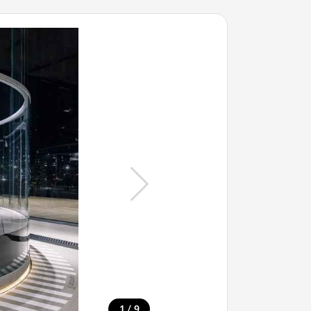
/
1
9