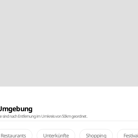
r Umgebung
te sind nach Entfernung im Umkreis von 50km geordnet.
Restaurants
Unterkünfte
Shopping
Festiv