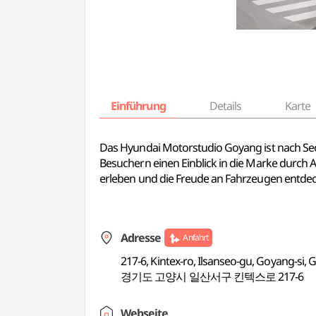
Einführung
Details
Karte
Das Hyundai Motorstudio Goyang ist nach Seo
Besuchern einen Einblick in die Marke durch
erleben und die Freude an Fahrzeugen entde
Adresse
Anfahrt
217-6, Kintex-ro, Ilsanseo-gu, Goyang-si,
경기도 고양시 일산서구 킨텍스로 217-6
Webseite