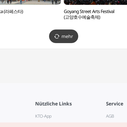
sta (라페스타)
Goyang Street Arts Festival
(고양호수예술축제)
mehr
Nützliche Links
Service
KTO-App
AGB
Reisehotline 1330
FAQ