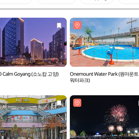
 Calm Goyang (소노캄 고양)
Onemount Water Park (원마운트
워터파크)