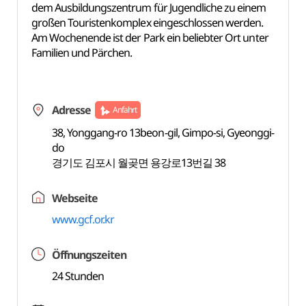
dem Ausbildungszentrum für Jugendliche zu einem
großen Touristenkomplex eingeschlossen werden.
Am Wochenende ist der Park ein beliebter Ort unter
Familien und Pärchen.
Adresse
Anfahrt
38, Yonggang-ro 13beon-gil, Gimpo-si, Gyeonggi-
do
경기도 김포시 월곶면 용강로13번길 38
Webseite
www.gcf.or.kr
Öffnungszeiten
24 Stunden