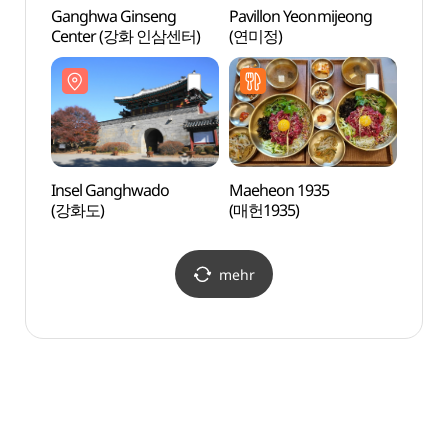
Ganghwa Ginseng
Pavillon Yeonmijeong
Insel
Center (강화 인삼센터)
(연미정)
(강화
Insel Ganghwado
Maeheon 1935
Angli
(강화도)
(매헌1935)
Gan
강화성
mehr