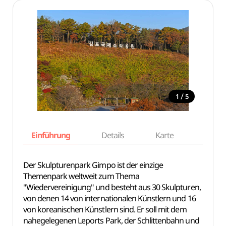
/
1
5
Einführung
Details
Karte
Empfe
Der Skulpturenpark Gimpo ist der einzige
Themenpark weltweit zum Thema
"Wiedervereinigung" und besteht aus 30 Skulpturen,
von denen 14 von internationalen Künstlern und 16
von koreanischen Künstlern sind. Er soll mit dem
nahegelegenen Leports Park, der Schlittenbahn und