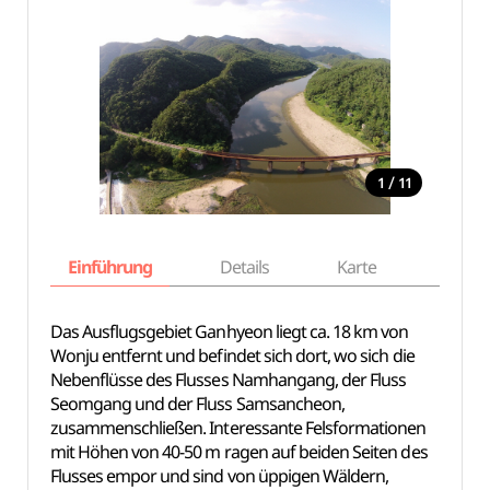
/
1
11
Einführung
Details
Karte
Empfe
Das Ausflugsgebiet Ganhyeon liegt ca. 18 km von
Wonju entfernt und befindet sich dort, wo sich die
Nebenflüsse des Flusses Namhangang, der Fluss
Seomgang und der Fluss Samsancheon,
zusammenschließen. Interessante Felsformationen
mit Höhen von 40-50 m ragen auf beiden Seiten des
Flusses empor und sind von üppigen Wäldern,