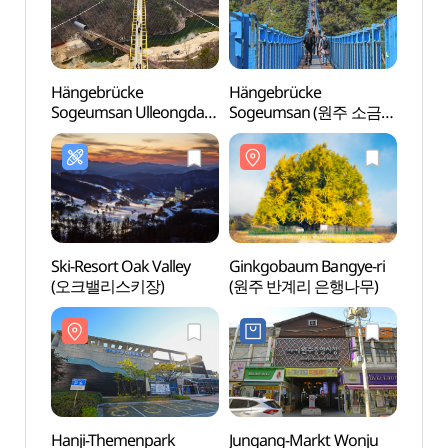
Hängebrücke
Hängebrücke
Häng
Sogeumsan Ulleongdari
Sogeumsan (원주 소금산
Sogeu
(원주 소금산 울렁다리)
출렁다리)
(원주
Ski-Resort Oak Valley
Ginkgobaum Bangye-ri
Ginkg
(오크밸리스키장)
(원주 반계리 은행나무)
(원주
Hanji-Themenpark
Jungang-Markt Wonju
Liter