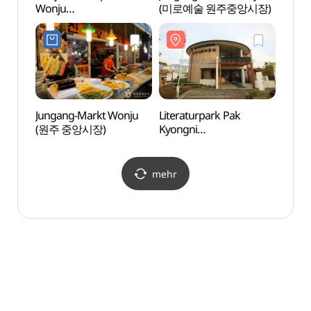
Wonju
(미로예술 원주중앙시장)
Kyong
(원주한지테마파크)
(박경
Jungang-Markt Wonju
Literaturpark Pak
Mok-
(원주 중앙시장)
Kyongni
(목아
(박경리문학공원)
mehr