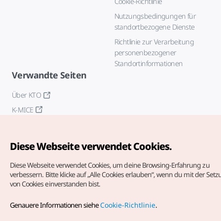
Cookie-Richtlinie
Nutzungsbedingungen für
standortbezogene Dienste
Richtlinie zur Verarbeitung
personenbezogener
Standortinformationen
Verwandte Seiten
Über KTO
K-MICE
Diese Webseite verwendet Cookies.
Diese Webseite verwendet Cookies, um deine Browsing-Erfahrung zu
verbessern.
Bitte klicke auf „Alle Cookies erlauben“, wenn du mit der Set
von Cookies einverstanden bist.
Copyrights (c) Korea Tourism Organization. Alle Rechte
vorbehalten.
Genauere Informationen siehe
Cookie-Richtlinie
.
Fehlermeldungen und Probleme mit der Webseite bitte an