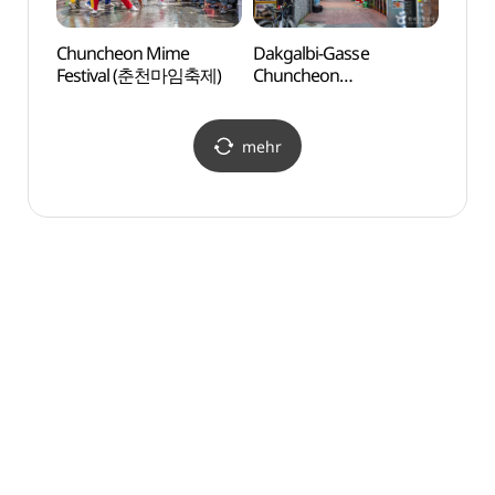
Chuncheon Mime
Dakgalbi-Gasse
Bahnh
Festival (춘천마임축제)
Chuncheon
(김유
Myeongdong (춘천 명동
닭갈비 골목)
mehr