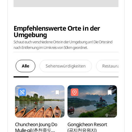
Empfehlenswerte Orte in der
Umgebung
Schaut euch verschiedene Orte in der Umgebung an! Die Orte sind
nach Entfernung im Umkreis von 50km geordnet.
Alle
Sehenswürdigkeiten
Restaurants
Chuncheon Joung Do
Gongjicheon Resort
Gongj
Mulle-gil (춘천중도
(공지천유원지)
(공지