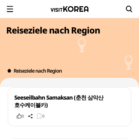
Reiseziele nach Region
Reiseziele nach Region
Seeseilbahn Samaksan (춘천 삼악산
호수케이블카)
0
0