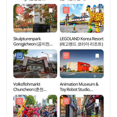
물레길)
Skulpturenpark
LEGOLAND Korea Resort
LEGOL
Gongjicheon (공지천
(레고랜드 코리아 리조트)
(레고
조각공원)
Volksflohmarkt
Animation Museum &
Dakga
Chuncheon (춘천
Toy Robot Studio
Chun
풍물시장(2, 7일))
Chuncheon (춘천
Myeo
애니메이션박물관&
닭갈비
토이로봇관)