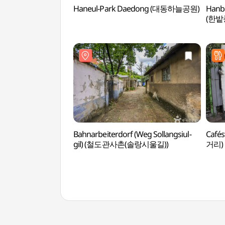
Haneul-Park Daedong (대동하늘공원)
Hanba
(한밭
Bahnarbeiterdorf (Weg Sollangsiul-
Café
gil) (철도관사촌(솔랑시울길))
거리)