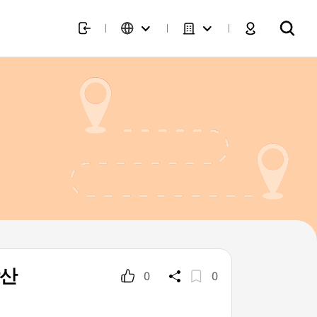
장산
0
0