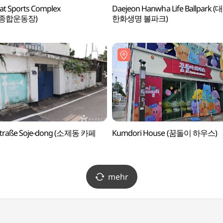
t Sports Complex
Daejeon Hanwha Life Ballpark (
종합운동장)
한화생명 볼파크)
straße Soje-dong (소제동 카페
Kumdori House (꿈돌이 하우스)
mehr