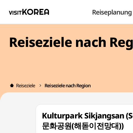
Reiseplanung
Reiseziele nach Re
Reiseziele
Reiseziele nach Region
Kulturpark Sikjangsan 
문화공원(해돋이전망대))