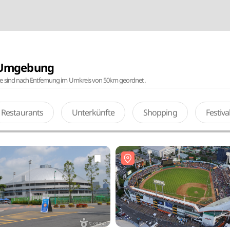
r Umgebung
te sind nach Entfernung im Umkreis von 50km geordnet.
Restaurants
Unterkünfte
Shopping
Festiv