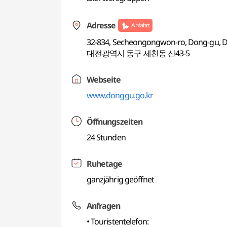
Adresse
Anfahrt
32-834, Secheongongwon-ro, Dong-gu, 
대전광역시 동구 세천동 산43-5
Webseite
www.donggu.go.kr
Öffnungszeiten
24 Stunden
Ruhetage
ganzjährig geöffnet
Anfragen
• Touristentelefon: