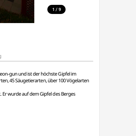
/
1
9
g
on-gun und ist der höchste Gipfel im
rten, 45 Säugetierarten, über 100 Vögelarten
. Er wurde auf dem Gipfel des Berges