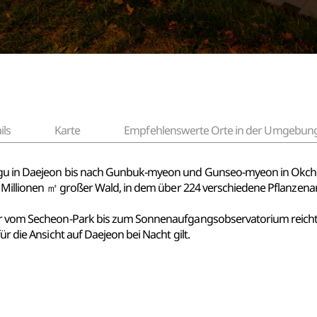
ils
Karte
Empfehlenswerte Orte in der Umgebun
-gu in Daejeon bis nach Gunbuk-myeon und Gunseo-myeon in Okche
82 Millionen ㎡ großer Wald, in dem über 224 verschiedene Pflanzena
der vom Secheon-Park bis zum Sonnenaufgangsobservatorium reicht
ür die Ansicht auf Daejeon bei Nacht gilt.