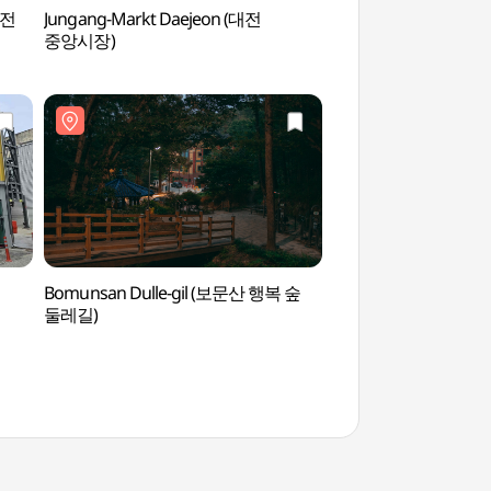
대전
Jungang-Markt Daejeon (대전
Haneul-Park Dae
중앙시장)
Bomunsan Dulle-gil (보문산 행복 숲
Kumdori House 
둘레길)