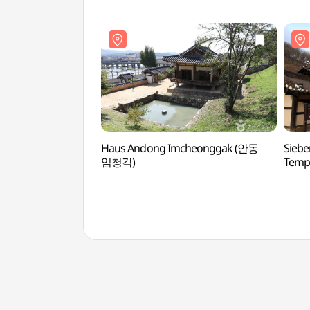
(전
Haus Andong Imcheonggak (안동
Siebe
임청각)
Temp
법흥사