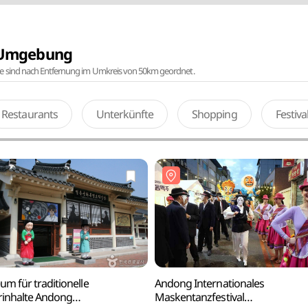
r Umgebung
te sind nach Entfernung im Umkreis von 50km geordnet.
Restaurants
Unterkünfte
Shopping
Festiv
m für traditionelle
Andong Internationales
rinhalte Andong
Maskentanzfestival