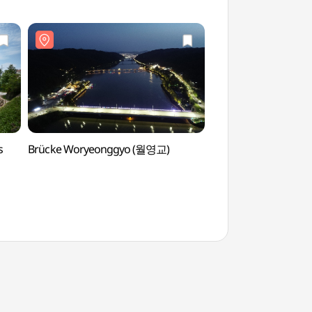
(전통문화콘텐츠박물
s
Brücke Woryeonggyo (월영교)
Familiensitz des Ta
des Goseong Yi Cl
고성이씨탑동파종택