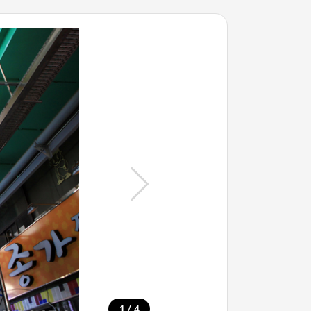
/
1
4