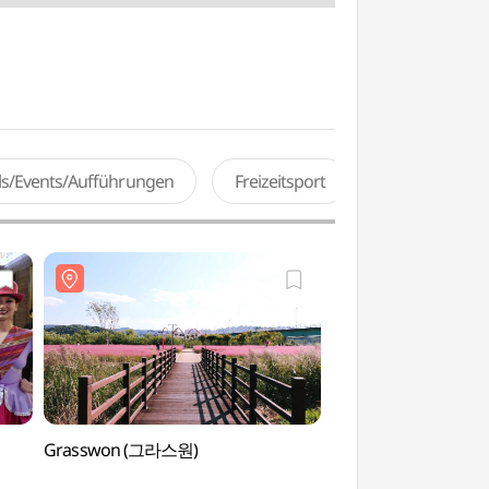
als/Events/Aufführungen
Freizeitsport
Grasswon (그라스원)
Museum für traditio
Kulturinhalte Ando