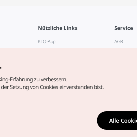
Nützliche Links
Service
KTO-App
AGB
Reisehotline 1330
FAQ
E-Books
Datenschut
.
Cookie-Ein
ing-Erfahrung zu verbessern.
Cookie-Rich
t der Setzung von Cookies einverstanden bist.
Nutzungsb
standortbe
Richtlinie 
personenb
Alle Cooki
Standortin