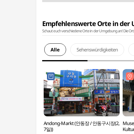
Empfehlenswerte Orte in de
Schaut euch verschiedene Orte in der Umgebung an! Die Or
Alle
Sehenswürdigkeiten
Andong-Markt (안동장 / 안동구시장(2,
Museu
7일))
Kultu