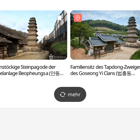
통문화콘텐츠박물관)
(안동국제탈춤페스티벌)
nstöckige Steinpagode der
Familiensitz des Tapdong-Zweige
elanlage Beopheungsa (안동
des Goseong Yi Clans (법흥동
지 칠층전탑)
고성이씨탑동파종택)
mehr