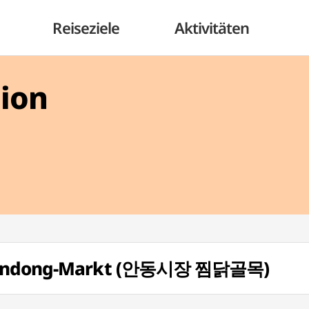
Reiseziele
Aktivitäten
gion
m Andong-Markt (안동시장 찜닭골목)