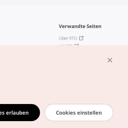
Verwandte Seiten
Über KTO
K-MICE
z
stellungen
tlinie
edingungen für
zogene Dienste
zur Verarbeitung
ezogener
es erlauben
Cookies einstellen
formationen