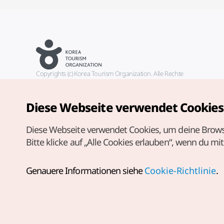
Copyrights (c) Korea Tourism Organization. Alle Rechte
vorbehalten.
Fehlermeldungen und Probleme mit der Webseite bitte an die
offizielle E-Mail-Adresse
Diese Webseite verwendet Cookies
german@knto.or.kr
Diese Webseite verwendet Cookies, um deine Brows
Bitte klicke auf „Alle Cookies erlauben“, wenn du mi
Genauere Informationen siehe
Cookie-Richtlinie
.