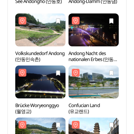
See Andongho (안동호)
Andong-Damm (안동댐)
Ando
Volkskundedorf Andong
Andong Nacht des
Brüc
(안동민속촌)
nationalen Erbes (안동
(월영
국가유산 야행
"월영야행")
Brücke Woryeonggyo
Confucian Land
Famili
(월영교)
(유교랜드)
Tapdo
Goseo
고성