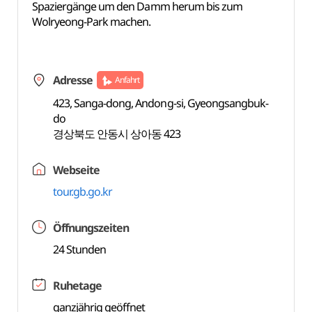
Spaziergänge um den Damm herum bis zum
Wolryeong-Park machen.
Adresse
Anfahrt
423, Sanga-dong, Andong-si, Gyeongsangbuk-
do
경상북도 안동시 상아동 423
Webseite
tour.gb.go.kr
Öffnungszeiten
24 Stunden
Ruhetage
ganzjährig geöffnet