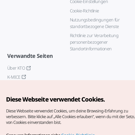
Cookie-Einstellungen
Cookie-Richtlinie
Nutzungsbedingungen für
standortbezogene Dienste
Richtlinie zur Verarbeitung
personenbezogener
Standortinformationen
Verwandte Seiten
Über KTO
K-MICE
Diese Webseite verwendet Cookies.
Diese Webseite verwendet Cookies, um deine Browsing-Erfahrung zu
verbessern.
Bitte klicke auf „Alle Cookies erlauben“, wenn du mit der Set
von Cookies einverstanden bist.
Copyrights (c) Korea Tourism Organization. Alle Rechte
vorbehalten.