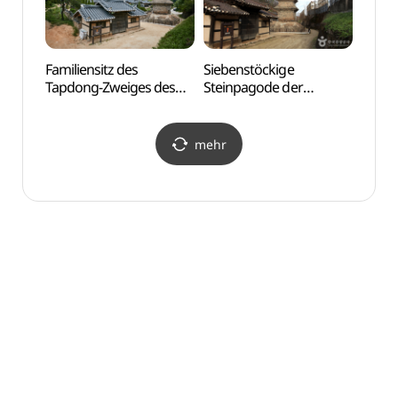
Familiensitz des
Siebenstöckige
Haus
Tapdong-Zweiges des
Steinpagode der
Imch
Goseong Yi Clans (법흥동
Tempelanlage
임청각
고성이씨탑동파종택)
Beopheungsa (안동
법흥사지 칠층전탑)
mehr