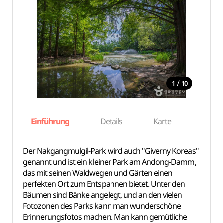
/
1
10
Einführung
Details
Karte
Empfe
Der Nakgangmulgil-Park wird auch "Giverny Koreas"
genannt und ist ein kleiner Park am Andong-Damm,
das mit seinen Waldwegen und Gärten einen
perfekten Ort zum Entspannen bietet. Unter den
Bäumen sind Bänke angelegt, und an den vielen
Fotozonen des Parks kann man wunderschöne
Erinnerungsfotos machen. Man kann gemütliche