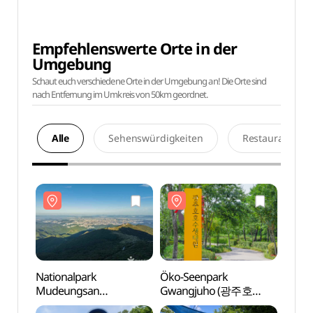
Empfehlenswerte Orte in der
Umgebung
Schaut euch verschiedene Orte in der Umgebung an! Die Orte sind
nach Entfernung im Umkreis von 50km geordnet.
Alle
Sehenswürdigkeiten
Restaurants
Nationalpark
Öko-Seenpark
Natio
Mudeungsan
Gwangjuho (광주호
Mude
(무등산국립공원)
호수생태원)
(무등