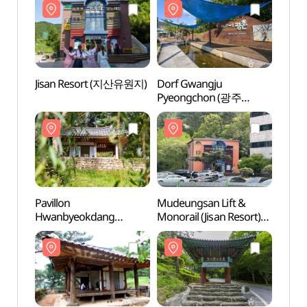
Jisan Resort (지산유원지)
Dorf Gwangju
Jisa
Pyeongchon (광주
평촌마을)
Pavillon
Mudeungsan Lift &
Pavill
Hwanbyeokdang
Monorail (Jisan Resort)
Hwan
(환벽당)
(무등산 리프트모노레일
(환벽
(지산유원지))