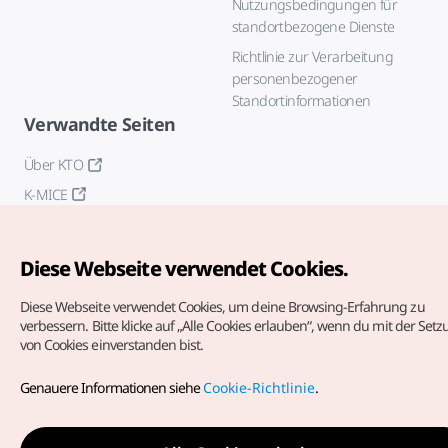
Nutzungsbedingungen für
standortbezogene Dienste
Richtlinie zur Verarbeitung
personenbezogener
Standortinformationen
Verwandte Seiten
Über KTO
K-MICE
Diese Webseite verwendet Cookies.
Diese Webseite verwendet Cookies, um deine Browsing-Erfahrung zu
verbessern.
Bitte klicke auf „Alle Cookies erlauben“, wenn du mit der Set
von Cookies einverstanden bist.
Copyrights (c) Korea Tourism Organization. Alle Rechte
vorbehalten.
Genauere Informationen siehe
Cookie-Richtlinie
.
Fehlermeldungen und Probleme mit der Webseite bitte an
die
offizielle E-Mail-Adresse
german@knto.or.kr