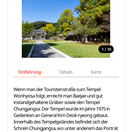
/
1
10
Einführung
Details
Karte
Empfe
Wenn man der Touristenstraße zum Tempel
Wonhyosa folgt, erreicht man Baejae und gut
instandgehaltene Gräber sowie den Tempel
Chungjangsa. Der Tempel wurde im Jahre 1975 in
Gedenken an General Kim Deok-ryeong gebaut.
Innerhalb des Tempelgeländes befindet sich der
Schrein Chungjangsa, wo unter anderem das Porträt