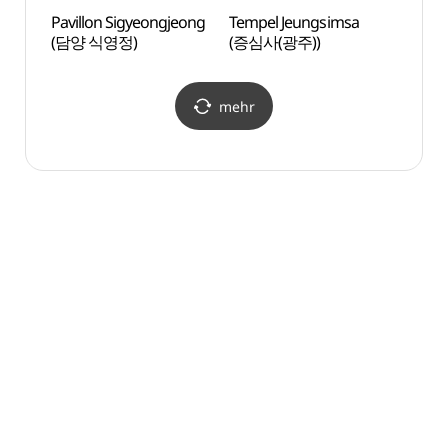
Pavillon Sigyeongjeong
Tempel Jeungsimsa
Pavil
(담양 식영정)
(증심사(광주))
(담양
mehr